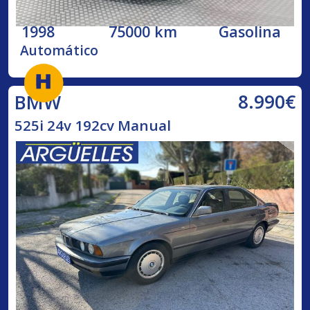
1998
75000 km
Gasolina
Automático
8.990€
BMW
525i 24v 192cv Manual