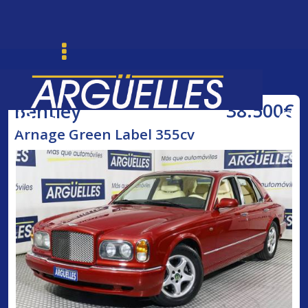
38.500€
Bentley
Ordenar
Buscar
Arnage Green Label 355cv