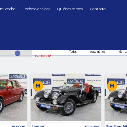
 mi coche
Coches vendidos
Quiénes somos
Contacto
segundamano
clasicos Coches segundamano de Segunda mano en
hasta
Cambio
Todos
Automático
Manua
150000 kms
Jaguar
Panther W
38.500€
57.500€