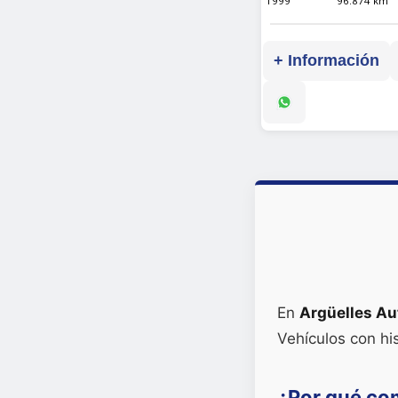
1999
96.874 km
+ Información
En
Argüelles Au
Vehículos con hi
¿Por qué co