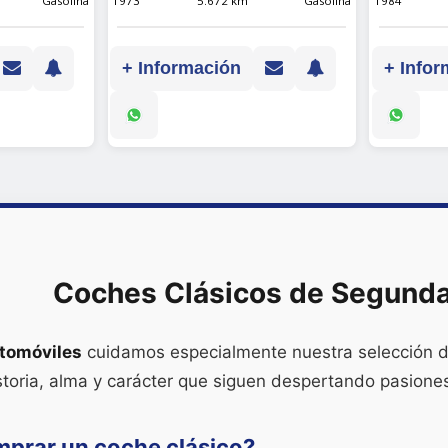
Gasolina
1973
5.672 km
Gasolina
1984
+ Información
+ Infor
Coches Clásicos de Segund
tomóviles
cuidamos especialmente nuestra selección 
storia, alma y carácter que siguen despertando pasiones
mprar un coche clásico?