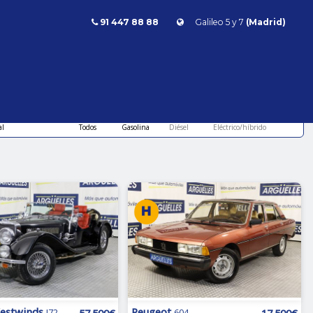
91 447 88 88
Galileo 5 y 7
(Madrid)
 Madrid
Combustible
l
Todos
Gasolina
Diésel
Eléctrico/híbrido
estwinds
Peugeot
57.500€
17.500€
J72
604