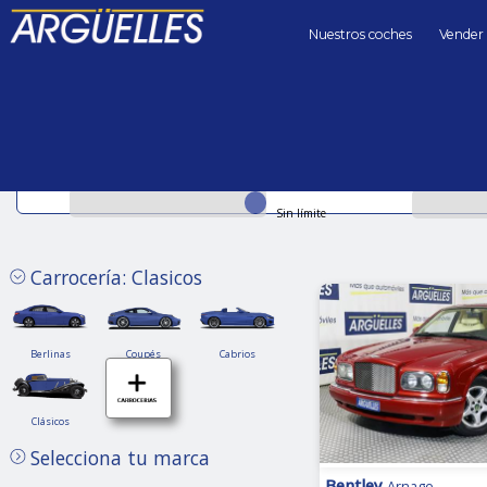
Nuestros coches
Vender
Coches de segunda mano
clasicos
Precio hasta
Kilómetros 
Sin límite
Carrocería: Clasicos
Berlinas
Coupés
Cabrios
Berlinas
Coupés
Cabrios
Clásicos
Clásicos
Selecciona tu marca
Bentley
Arnage