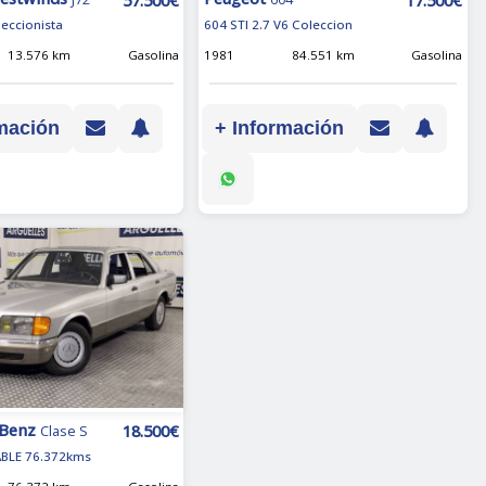
leccionista
604 STI 2.7 V6 Coleccion
13.576 km
Gasolina
1981
84.551 km
Gasolina
mación
+ Información
 Benz
18.500€
Clase S
ABLE 76.372kms