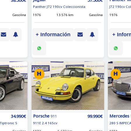
Panther J72 190cv Coleccionista
J72 190cv Co
Gasolina
1976
13.576 km
Gasolina
1976
+ Información
+ Infor
Porsche
Mercedes
34.990€
99.990€
911
Tiptronic S
911E 2.4 165cv
280 S IMPEC