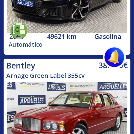
2023
49621 km
Gasolina
Automático
38.500€
Bentley
Arnage Green Label 355cv