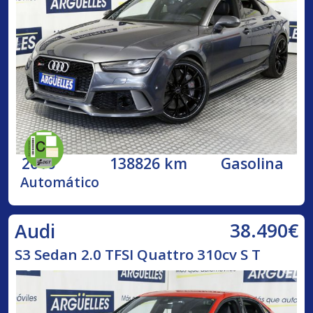
2016
138826 km
Gasolina
Automático
38.490€
Audi
S3 Sedan 2.0 TFSI Quattro 310cv S T