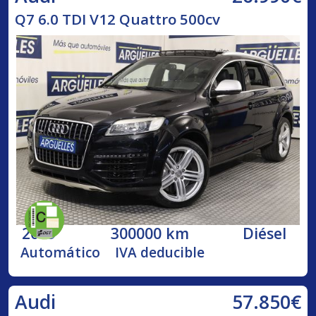
Q7 6.0 TDI V12 Quattro 500cv
2009
300000 km
Diésel
Automático
IVA deducible
57.850€
Audi