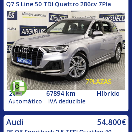
Q7 S Line 50 TDI Quattro 286cv 7Pla
2021
67894 km
Híbrido
Automático
IVA deducible
54.800€
Audi
RS Q3 Sportback 2.5 TFSI Quattro 40