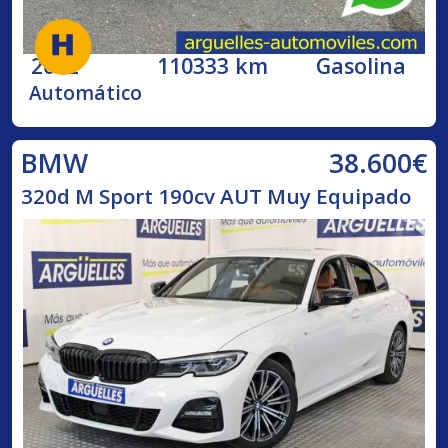
2002
110333 km
Gasolina
Automático
38.600€
BMW
320d M Sport 190cv AUT Muy Equipado