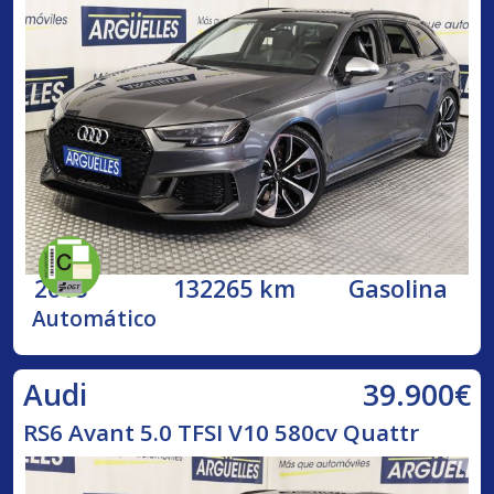
2018
132265 km
Gasolina
Automático
39.900€
Audi
RS6 Avant 5.0 TFSI V10 580cv Quattr