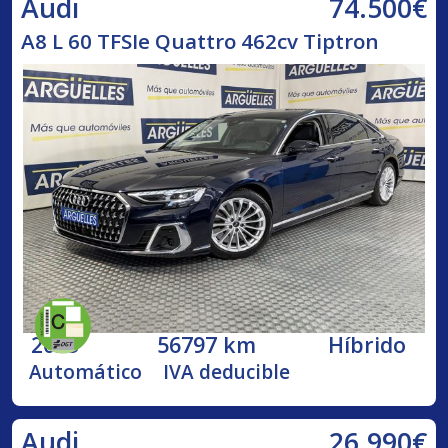
74.500€
Audi
A8 L 60 TFSIe Quattro 462cv Tiptron
2023
56797 km
Híbrido
Automático
IVA deducible
26.990€
Audi