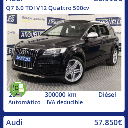
Q7 6.0 TDI V12 Quattro 500cv
2009
300000 km
Diésel
Automático
IVA deducible
57.850€
Audi