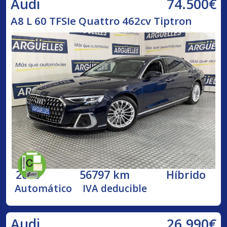
74.500€
Audi
A8 L 60 TFSIe Quattro 462cv Tiptron
2023
56797 km
Híbrido
Automático
IVA deducible
26.990€
Audi