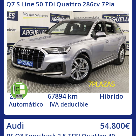
Q7 S Line 50 TDI Quattro 286cv 7Pla
2021
67894 km
Híbrido
Automático
IVA deducible
54.800€
Audi
RS Q3 Sportback 2.5 TFSI Quattro 40