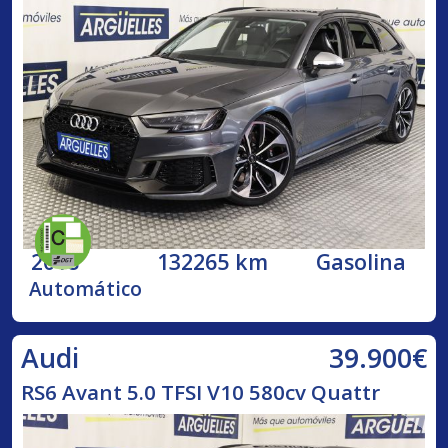
2018
132265 km
Gasolina
Automático
39.900€
Audi
RS6 Avant 5.0 TFSI V10 580cv Quattr