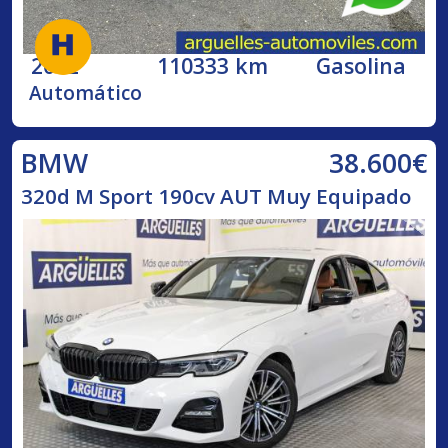
2002
110333 km
Gasolina
Automático
38.600€
BMW
320d M Sport 190cv AUT Muy Equipado