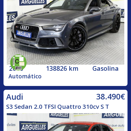
2016
138826 km
Gasolina
Automático
38.490€
Audi
S3 Sedan 2.0 TFSI Quattro 310cv S T