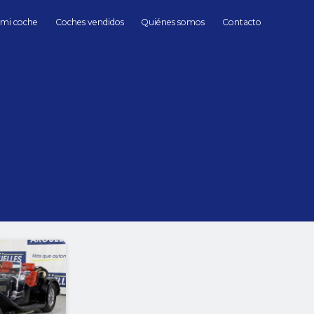
 mi coche
Coches vendidos
Quiénes somos
Contacto
Panther Westwinds
Gasolina
segundamano
en Madrid
hasta
Cambio
Todos
Automático
Manua
150000 kms