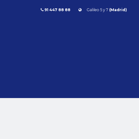
91 447 88 88
Galileo 5 y 7
(Madrid)
Combustible
l
Todos
Gasolina
Diésel
Eléctrico/híbrido