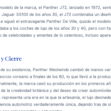
modelo de la marca, el Panther J72, lanzado en 1972, sentó
o Jaguar SS100 de los años 30, el J72 combinaba un dise
 Le siguió el extravagante Panther De Ville, quizás el mode
daba a los coches de lujo de los años 30 y 40, pero con f
o de celebridades y amantes de lo ostentoso, incluso apar
y Cierre
o de su existencia, Panther Westwinds cambió de manos vari
orcio coreano a finales de los 80, lo que llevó a la prod
 Finalmente, la marca cesó su producción en los primeros 
 de la creatividad británica y del deseo de crear automóvil
representa una era en la que la artesanía, el lujo desmedid
iencia automotriz verdaderamente única, dejando tras de 