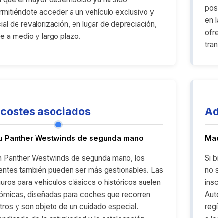
pos
rmitiéndote acceder a un vehículo exclusivo y
en 
al de revalorización, en lugar de depreciación,
ofr
te a medio y largo plazo.
tra
costes asociados
Ad
tu Panther Westwinds de segunda mano
Mad
un Panther Westwinds de segunda mano, los
Si 
entes también pueden ser más gestionables. Las
no 
uros para vehículos clásicos o históricos suelen
ins
ómicas, diseñadas para coches que recorren
Aut
ros y son objeto de un cuidado especial.
reg