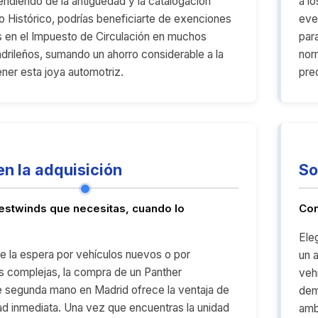
diendo de la antigüedad y la catalogación
a lo
 Histórico, podrías beneficiarte de exenciones
eve
 en el Impuesto de Circulación en muchos
par
drileños, sumando un ahorro considerable a la
nor
ner esta joya automotriz.
pre
en la adquisición
So
estwinds que necesitas, cuando lo
Con
Ele
de la espera por vehículos nuevos o por
un 
s complejas, la compra de un Panther
veh
 segunda mano en Madrid ofrece la ventaja de
dem
idad inmediata. Una vez que encuentras la unidad
amb