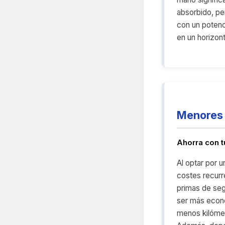
absorbido, pe
con un potenci
en un horizon
Menores 
Ahorra con 
Al optar por 
costes recurr
primas de seg
ser más econ
menos kilómet