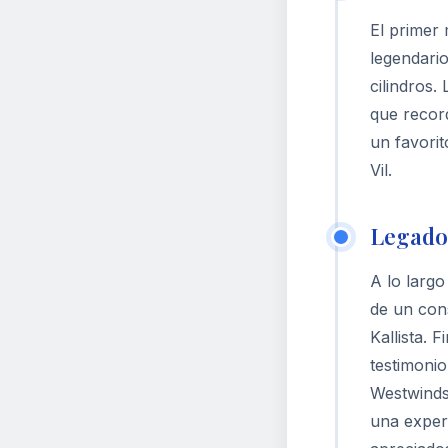
El primer 
legendari
cilindros.
que recor
un favorit
Vil.
Legado 
A lo larg
de un cons
Kallista.
testimonio
Westwinds 
una exper