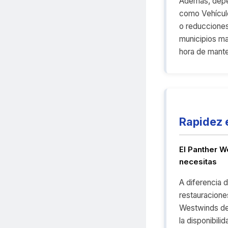
Además, depen
como Vehículo
o reducciones
municipios ma
hora de mante
Rapidez 
El Panther W
necesitas
A diferencia 
restauracione
Westwinds de
la disponibil