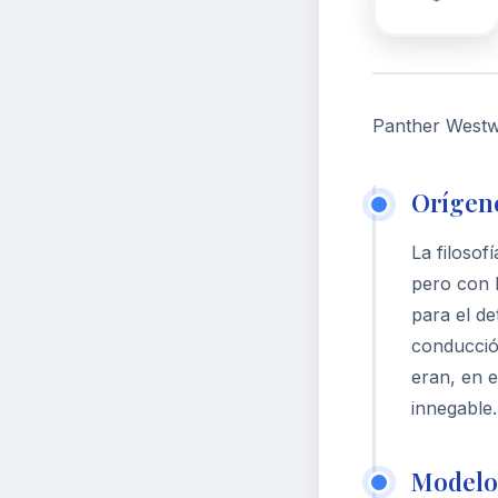
Panther Westwi
Orígene
La filoso
pero con 
para el de
conducció
eran, en 
innegable.
Modelos