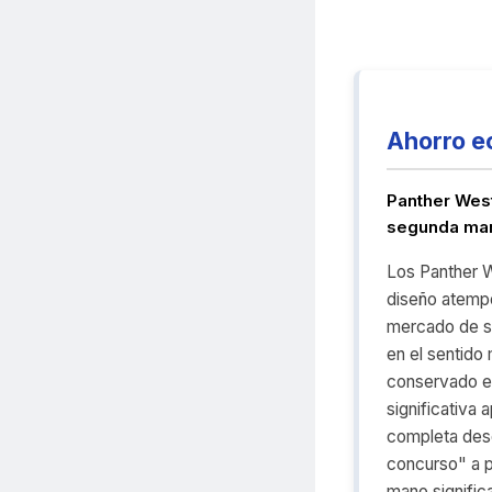
Ahorro e
Panther Wes
segunda ma
Los Panther W
diseño atempo
mercado de s
en el sentido 
conservado en
significativa 
completa des
concurso" a p
mano signific