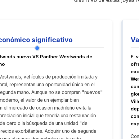
conómico significativo
Va
twinds nuevo VS Panther Westwinds de
El 
no
ofr
exc
estwinds, vehículos de producción limitada y
Wes
ral, representan una oportunidad única en el
con
egunda mano. Aunque no se compran "nuevos"
glo
moderno, el valor de un ejemplar bien
Vil
 el mercado de ocasión madrileño evita la
dep
apreciación inicial que tendría una restauración
con
de cero o la búsqueda de una unidad "de
exp
recios exorbitantes. Adquirir uno de segunda
Con
a que el mayor desembolso ya ha sido