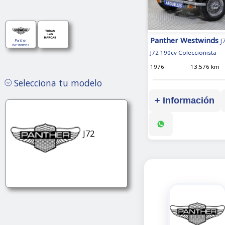
Panther Westwinds
J
Panther
Gasolina
Westwinds
J72 190cv Coleccionista
segundamano
1976
13.576 km
Selecciona tu modelo
+ Información
Gasolina
segundamano
J72