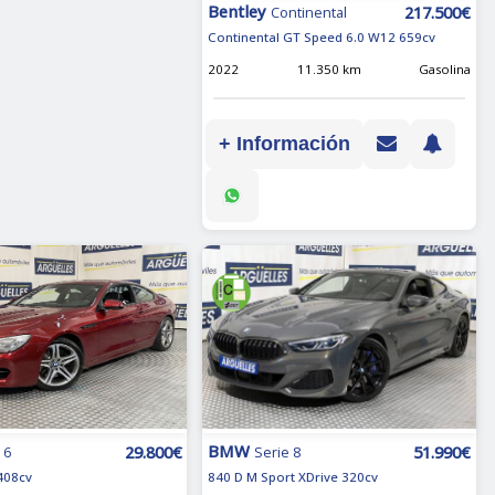
Bentley
217.500€
Continental
Continental GT Speed 6.0 W12 659cv
2022
11.350 km
Gasolina
+ Información
BMW
51.990€
29.800€
Serie 8
 6
840 D M Sport XDrive 320cv
408cv