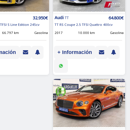
Audi
64.800€
32.950€
TT
TT RS Coupe 2.5 TFSI Quattro 400cv
TFSI S Line Edition 245cv
2017
10.000 km
Gasolina
66.797 km
Gasolina
+ Información
mación