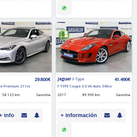
Jaguar
29.800€
41.490€
0
F-Type
pe Premium 211cv
F TYPE Coupe 3.0 V6 Auto 340cv
58.123 km
Gasolina
2017
89.990 km
Gasolina
+ Info
+ Información