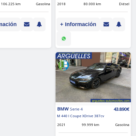
2018
80.000 km
Diésel
106.225 km
Gasolina
+ Información
mación
BMW
43.890€
Serie 4
M 440 I Coupe XDrive 387cv
2021
99.999 km
Gasolina