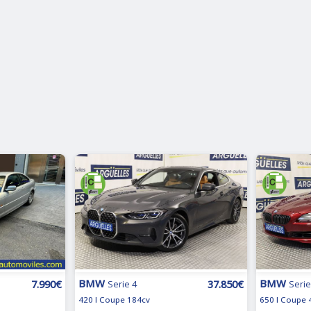
BMW
BMW
7.990€
37.850€
Serie 4
Serie
420 I Coupe 184cv
650 I Coupe 