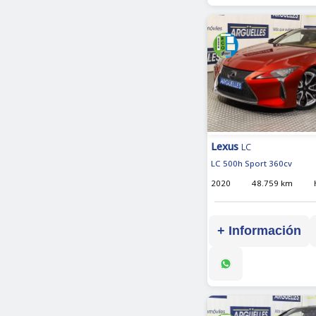
Lexus
LC
LC 500h Sport 360cv
2020
48.759 km
+ Información