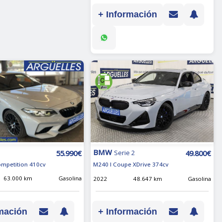
+ Información
BMW
55.990€
49.800€
Serie 2
mpetition 410cv
M240 I Coupe XDrive 374cv
63.000 km
Gasolina
2022
48.647 km
Gasolina
mación
+ Información