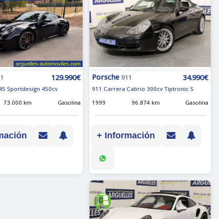
Porsche
34.990€
129.990€
911
11
911 Carrera Cabrio 300cv Tiptronic S
4S Sportdesign 450cv
1999
96.874 km
Gasolina
73.000 km
Gasolina
+ Información
mación