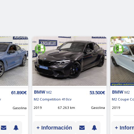
BMW
BMW
53.500€
61.890€
M2
M2
M2 Competition 410cv
M2 Coupe Co
v
2019
67.263 km
Gasolina
2019
Gasolina
+ Información
+ Infor