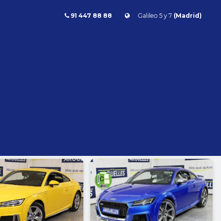
91 447 88 88
Galileo 5 y 7
(Madrid)
Combustible
l
Todos
Gasolina
Diésel
Eléctrico/híbrido