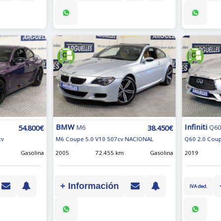
BMW
Infiniti
38.450€
54.800€
M6
Q6
M6 Coupe 5.0 V10 507cv NACIONAL
cv
Q60 2.0 Cou
2005
72.455 km
Gasolina
Gasolina
2019
+ Información
IVA ded.