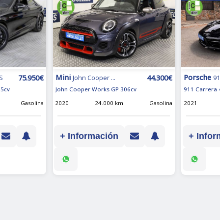
Mini
Porsche
75.950€
44.300€
S
John Cooper ...
9
85cv
John Cooper Works GP 306cv
911 Carrera 
Gasolina
2020
24.000 km
Gasolina
2021
+ Información
+ Infor