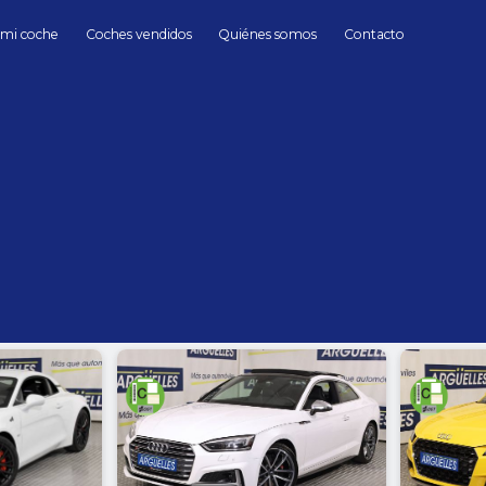
 mi coche
Coches vendidos
Quiénes somos
Contacto
Coupé
coupes Coches de Segunda mano en Madrid
hasta
Cambio
Todos
Automático
Manua
Sin límite