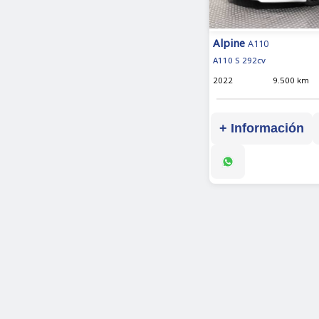
Alpine
A110
A110 S 292cv
2022
9.500 km
+ Información