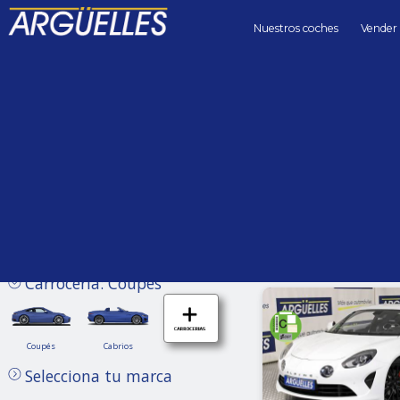
Nuestros coches
Vender
Coches de segunda mano
Precio hasta
Kilómetros 
Sin límite
Carrocería: Coupes
Coupés
Cabrios
Coupés
Cabrios
Selecciona tu marca