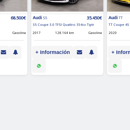
Audi
Audi
68.500€
35.450€
S5
TT
S5 Coupe 3.0 TFSI Quattro 354cv Tiptr
TT Coupe 45 
Gasolina
2017
128.164 km
Gasolina
2020
+ Información
+ Infor