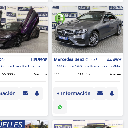
Mercedes Benz
149.990€
44.450€
70s
Clase E
 Coupe Track Pack 570cv
E 400 Coupe AMG Line Premium Plus 4Ma
55.000 km
Gasolina
2017
73.675 km
Gasolina
mación
+ Información