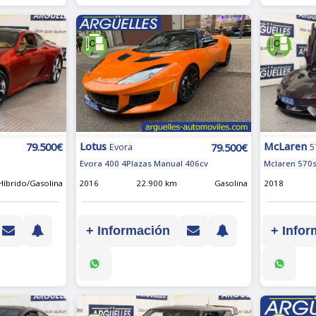
McLaren
Lotus
79.500€
79.500€
5
Evora
Mclaren 570s
Evora 400 4Plazas Manual 406cv
Híbrido/Gasolina
2018
2016
22.900 km
Gasolina
+ Infor
+ Información