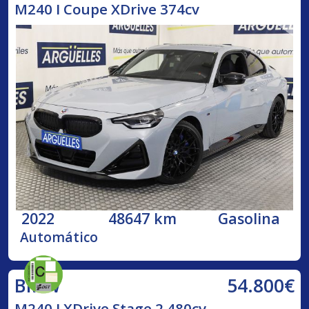
M240 I Coupe XDrive 374cv
2022
48647 km
Gasolina
Automático
54.800€
BMW
M240 I XDrive Stage 2 480cv