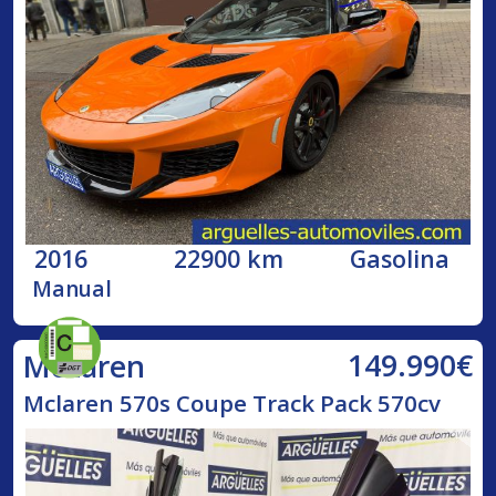
2016
22900 km
Gasolina
Manual
149.990€
McLaren
Mclaren 570s Coupe Track Pack 570cv