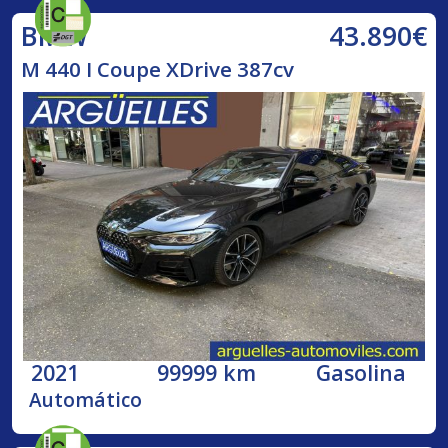
43.890€
BMW
M 440 I Coupe XDrive 387cv
2021
99999 km
Gasolina
Automático