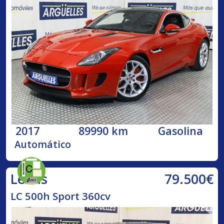
2017
89990 km
Gasolina
Automático
79.500€
Lexus
LC 500h Sport 360cv