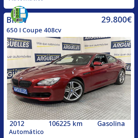
29.800€
BMW
650 I Coupe 408cv
2012
106225 km
Gasolina
Automático