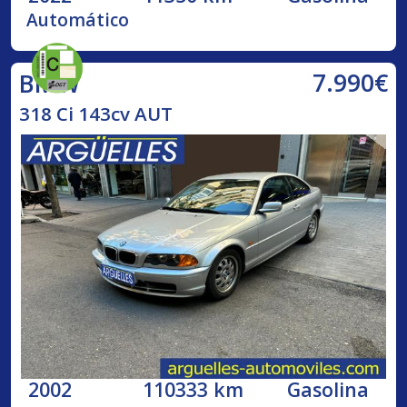
Automático
7.990€
BMW
318 Ci 143cv AUT
2002
110333 km
Gasolina