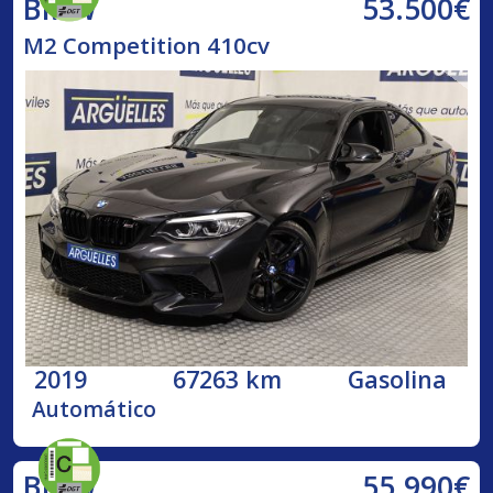
53.500€
BMW
M2 Competition 410cv
2019
67263 km
Gasolina
Automático
55.990€
BMW