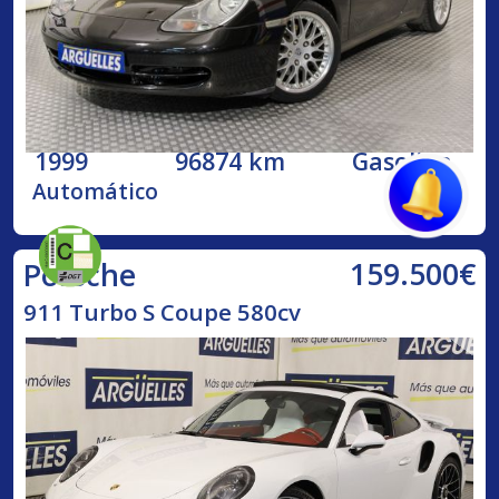
1999
96874 km
Gasolina
Automático
159.500€
Porsche
911 Turbo S Coupe 580cv