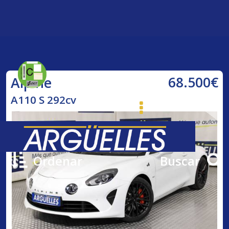
68.500€
Alpine
A110 S 292cv
Ordenar
Buscar