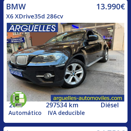
13.990€
BMW
X6 XDrive35d 286cv
2009
297534 km
Diésel
Automático
IVA deducible