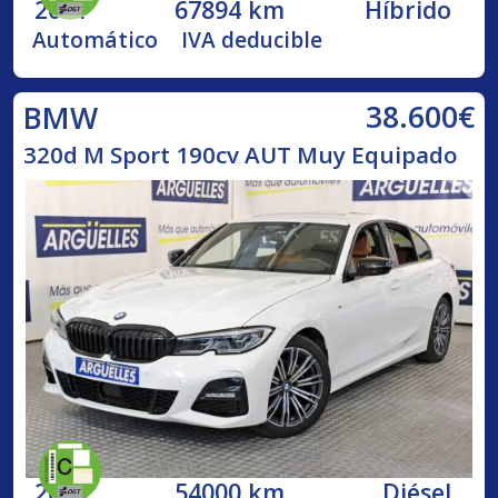
2021
67894 km
Híbrido
Automático
IVA deducible
38.600€
BMW
320d M Sport 190cv AUT Muy Equipado
2020
54000 km
Diésel