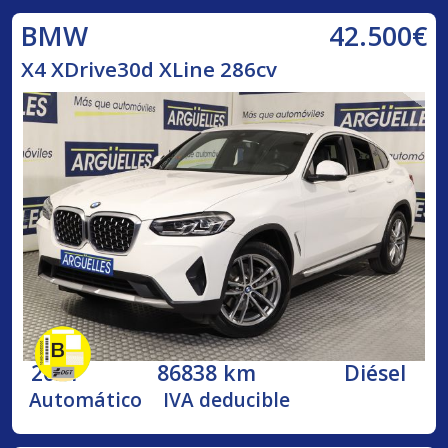
42.500€
BMW
X4 XDrive30d XLine 286cv
2021
86838 km
Diésel
Automático
IVA deducible