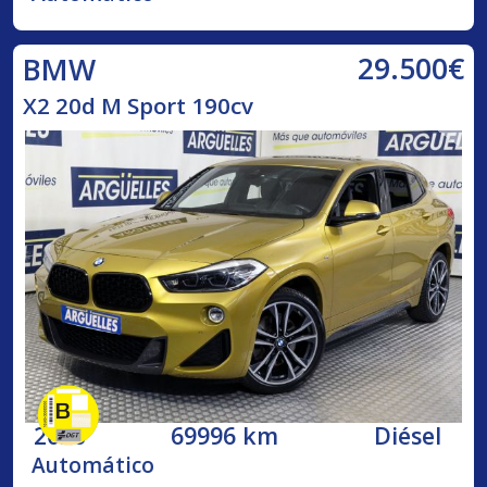
29.500€
BMW
X2 20d M Sport 190cv
2020
69996 km
Diésel
Automático