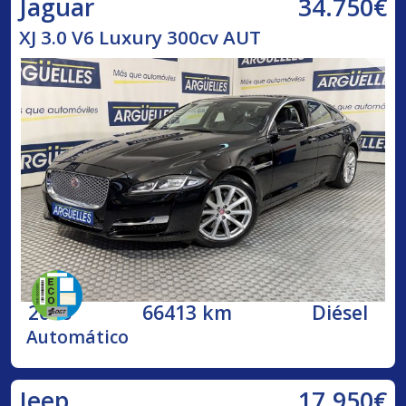
34.750€
Jaguar
XJ 3.0 V6 Luxury 300cv AUT
2016
66413 km
Diésel
Automático
17.950€
Jeep