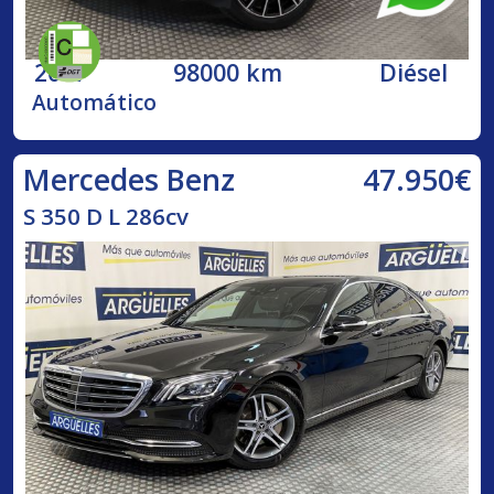
2017
98000 km
Diésel
Automático
47.950€
Mercedes Benz
S 350 D L 286cv