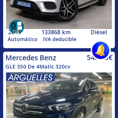
2016
133868 km
Diésel
Automático
IVA deducible
54.800€
Mercedes Benz
GLE 350 De 4Matic 320cv