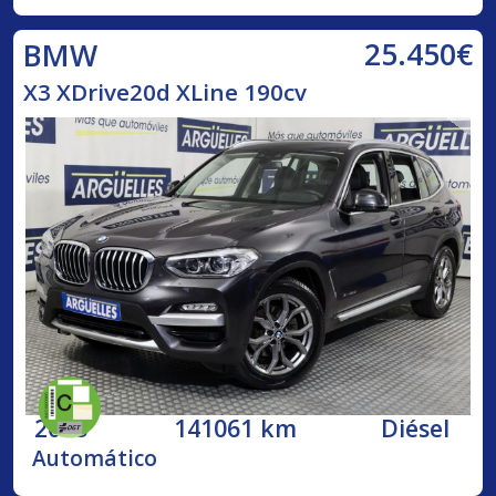
25.450€
BMW
X3 XDrive20d XLine 190cv
2018
141061 km
Diésel
Automático