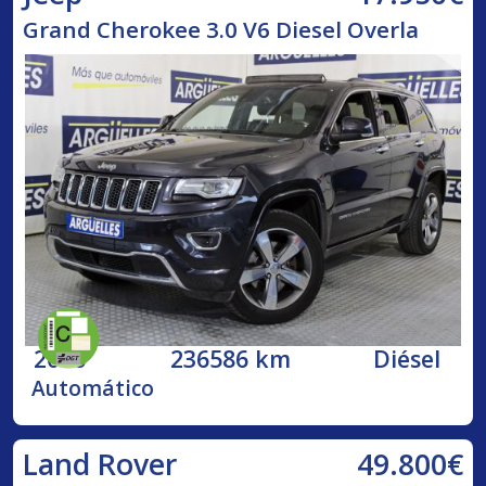
Grand Cherokee 3.0 V6 Diesel Overla
2016
236586 km
Diésel
Automático
49.800€
Land Rover