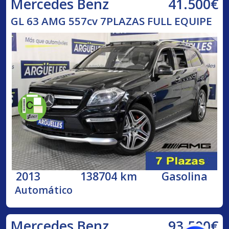
41.500€
Mercedes Benz
GL 63 AMG 557cv 7PLAZAS FULL EQUIPE
2013
138704 km
Gasolina
Automático
93.500€
Mercedes Benz