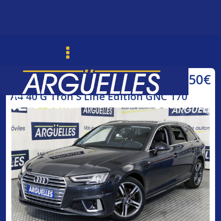
21.750€
Audi
A4 40 G Tron S Line Edition GNC 170
Ordenar
Buscar