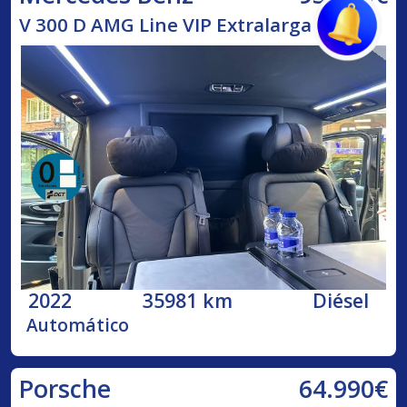
V 300 D AMG Line VIP Extralarga 239
2022
35981 km
Diésel
Automático
64.990€
Porsche