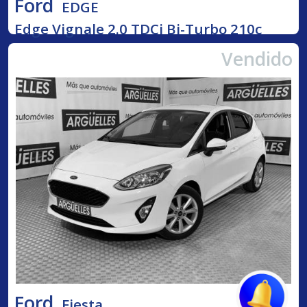
Ford
EDGE
Edge Vignale 2.0 TDCi Bi-Turbo 210c
Vendido
Ford
Fiesta