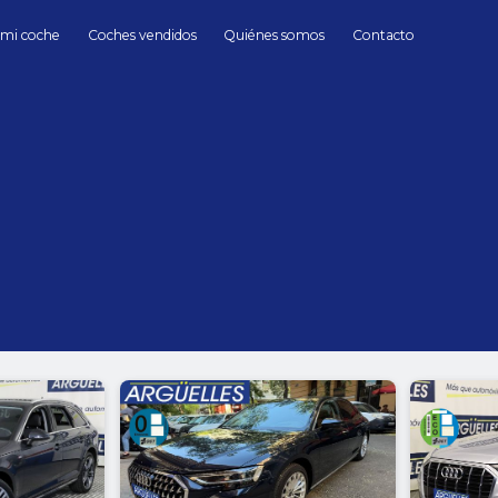
 mi coche
Coches vendidos
Quiénes somos
Contacto
Híbrido/Eléctrico
segundamano
 Madrid
hasta
Cambio
Todos
Automático
Manua
150000 kms