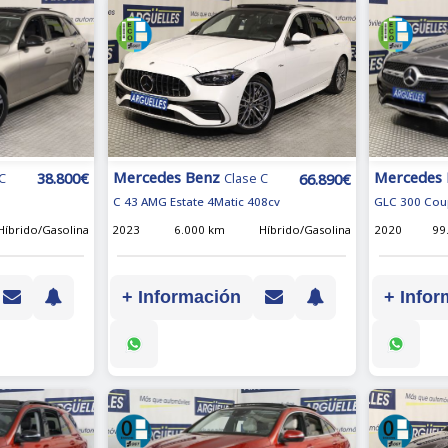
Mercedes
Mercedes Benz
38.800€
66.890€
C
Clase C
GLC 300 Cou
C 43 AMG Estate 4Matic 408cv
Híbrido/Gasolina
2020
99
2023
6.000 km
Híbrido/Gasolina
+ Infor
+ Información