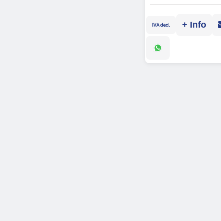
+ Info
IVA ded.