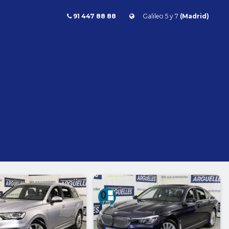
91 447 88 88
Galileo 5 y 7
(Madrid)
Combustible
l
Todos
Gasolina
Diésel
Eléctrico/híbrido