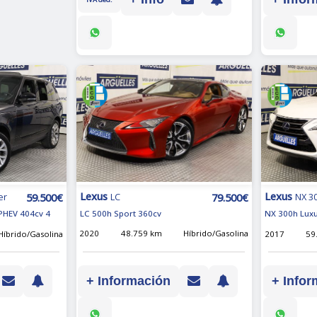
Lexus
Lexus
79.500€
59.500€
LC
er
NX 3
LC 500h Sport 360cv
PHEV 404cv 4
NX 300h Lux
2020
48.759 km
Híbrido/Gasolina
Híbrido/Gasolina
2017
59
+ Información
+ Infor