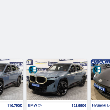
BMW
Hyundai
116.790€
121.990€
XM
Io