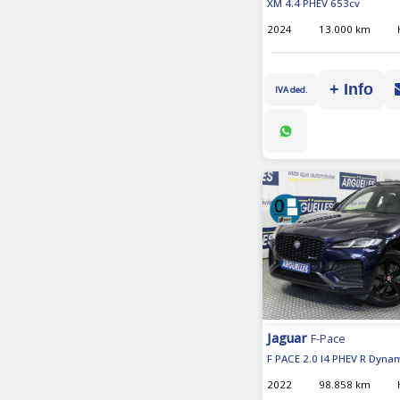
XM 4.4 PHEV 653cv
2024
13.000 km
+ Info
IVA ded.
Jaguar
F-Pace
F PACE 2.0 I4 PHEV R Dyna
2022
98.858 km