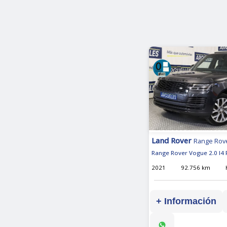
Land Rover
Range Rov
Range Rover Vogue 2.0 I4 
2021
92.756 km
+ Información