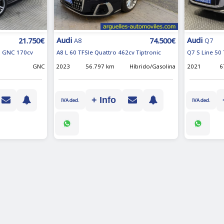
Audi
Audi
21.750€
74.500€
A8
Q7
on GNC 170cv
A8 L 60 TFSIe Quattro 462cv Tiptronic
Q7 S Line 50
m
GNC
2023
56.797 km
Híbrido/Gasolina
2021
6
+ Info
IVA ded.
IVA ded.