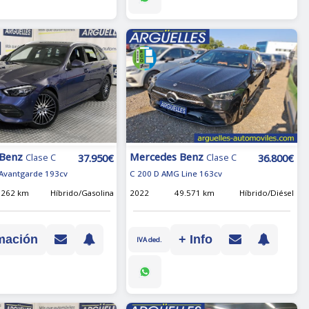
 Benz
Mercedes Benz
37.950€
36.800€
Clase C
Clase C
 Avantgarde 193cv
C 200 D AMG Line 163cv
.262 km
Híbrido/Gasolina
2022
49.571 km
Híbrido/Diésel
mación
+ Info
IVA ded.