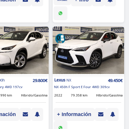
Lexus
29.800€
49.450€
00h
NX
ury 4WD 197cv
NX 450h F Sport E Four 4WD 309cv
.990 km
Híbrido/Gasolina
2022
79.358 km
Híbrido/Gasolina
mación
+ Información