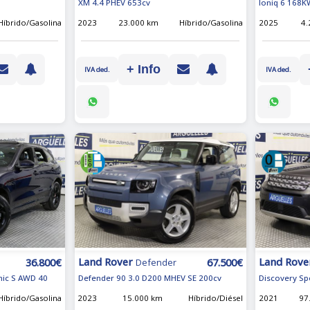
XM 4.4 PHEV 653cv
Ioniq 6 168K
Híbrido/Gasolina
2023
23.000 km
Híbrido/Gasolina
2025
4
+ Info
IVA ded.
IVA ded.
Land Rover
Land Rove
67.500€
36.800€
Defender
Defender 90 3.0 D200 MHEV SE 200cv
Discovery Sp
mic S AWD 40
2023
15.000 km
Híbrido/Diésel
2021
97
Híbrido/Gasolina