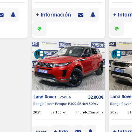
+ Información
+ Infor
Land Rove
Land Rover
32.800€
Evoque
Range Rover
Range Rover Evoque P300 SE 4x4 309cv
2025
31
2021
69.100 km
Híbrido/Gasolina
+ Infor
+ Info
IVA ded.