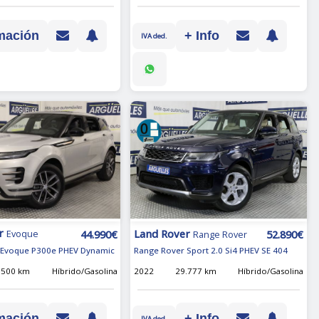
mación
+ Info
IVA ded.
r
Land Rover
44.990€
52.890€
Evoque
Range Rover
 Evoque P300e PHEV Dynamic
Range Rover Sport 2.0 Si4 PHEV SE 404
.500 km
Híbrido/Gasolina
2022
29.777 km
Híbrido/Gasolina
mación
+ Info
IVA ded.