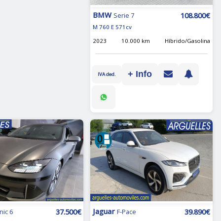
BMW
108.800€
Serie 7
M 760 E 571cv
2023
10.000 km
Híbrido/Gasolina
+ Info
IVA ded.
Jaguar
37.500€
39.890€
nic 6
F-Pace