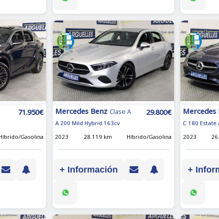
Mercedes Benz
Mercedes
71.950€
29.800€
Clase A
A 200 Mild Hybrid 163cv
C 180 Estate
Híbrido/Gasolina
2023
28.119 km
Híbrido/Gasolina
2023
26
+ Información
+ Infor