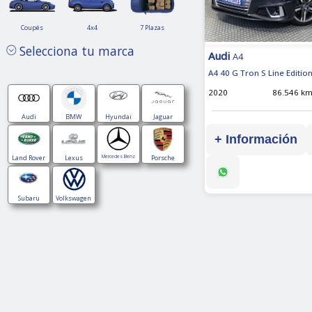
Coupés
4x4
7
Coupés
4x4
7 Plazas
Plazas
Selecciona tu marca
Audi
A4
A4 40 G Tron S Line Editi
2020
86.546 k
Hibrido
Hibrido
Hibrido
Hibrido
Audi
BMW
Hyundai
Jaguar
segundamano
segundamano
segundamano
segundamano
+ Información
Hibrido
Hibrido
Hibrido
Hibrido
Land Rover
Lexus
Mercedes Benz
Porsche
segundamano
segundamano
segundamano
segundamano
Hibrido
Hibrido
Subaru
Volkswagen
segundamano
segundamano