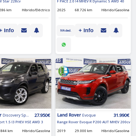
W Star 228cv
F PACE 2.0 I4 MHEV R Dynamic S AWD 40
.286 km
Híbrido/Eléctrico
2025
68.726 km
Híbrido/Gasolina
+ Info
+ Info
IVA ded.
r
Land Rover
27.950€
31.990€
Discovery Sp...
Evoque
ort 1.5 I3 PHEV HSE AWD 3
Range Rover Evoque P200 AUT MHEV 200cv
.844 km
Híbrido/Gasolina
2019
29.000 km
Híbrido/Gasolina