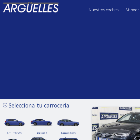
Nuestros coches
Vender
Coches de segunda mano
Coches Híbrido/Eléctrico segundamano de Segunda mano en
Precio hasta
Kilómetros 
Sin límite
Selecciona tu carrocería
Utilitarios
Berlinas
Familiares
Utilitarios
Berlinas
Familiares