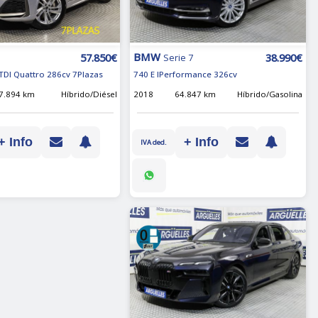
BMW
38.990€
57.850€
Serie 7
740 E IPerformance 326cv
 TDI Quattro 286cv 7Plazas
2018
64.847 km
Híbrido/Gasolina
7.894 km
Híbrido/Diésel
+ Info
+ Info
IVA ded.