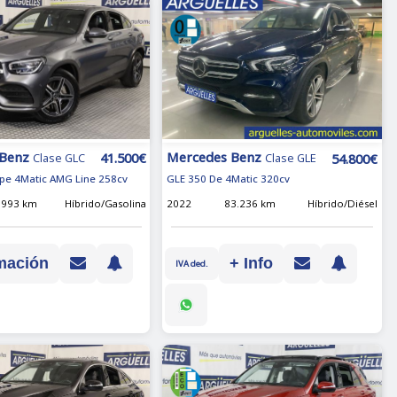
 Benz
Mercedes Benz
41.500€
54.800€
Clase GLC
Clase GLE
pe 4Matic AMG Line 258cv
GLE 350 De 4Matic 320cv
.993 km
Híbrido/Gasolina
2022
83.236 km
Híbrido/Diésel
mación
+ Info
IVA ded.