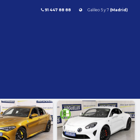
91 447 88 88
Galileo 5 y 7
(Madrid)
Combustible
l
Todos
Gasolina
Diésel
Eléctrico/híbrido