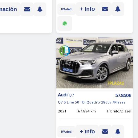
+ Info
mación
IVA ded.
Audi
57.850€
Q7
Q7 S Line 50 TDI Quattro 286cv 7Plazas
2021
67.894 km
Híbrido/Diésel
+ Info
IVA ded.