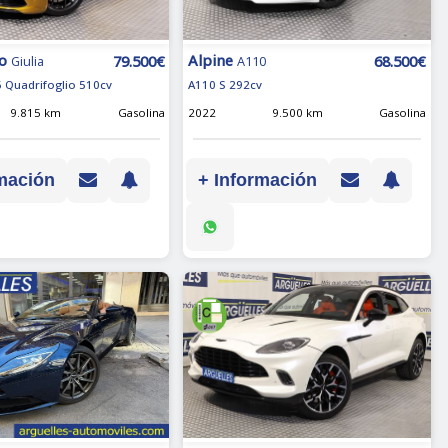
o
Alpine
79.500€
68.500€
Giulia
A110
6 Quadrifoglio 510cv
A110 S 292cv
9.815 km
Gasolina
2022
9.500 km
Gasolina
mación
+ Información