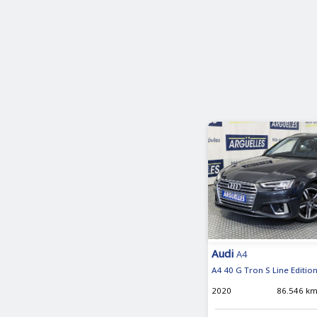
Audi
A4
A4 40 G Tron S Line Editi
2020
86.546 k