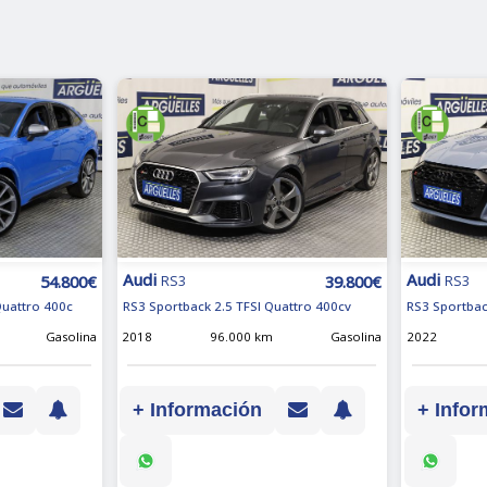
Audi
Audi
54.800€
39.800€
RS3
RS3
Quattro 400c
RS3 Sportback 2.5 TFSI Quattro 400cv
RS3 Sportbac
Gasolina
2018
96.000 km
Gasolina
2022
+ Información
+ Infor