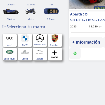
Coupés
Cabrios
4x4
Coupés
Cabrios
4x4
Abarth
595
Clásicos
Motos
7
Clásicos
Motos
7 Plazas
500 1.4 16v T Jet 595 165c
Plazas
Selecciona tu marca
2023
12.289 km
+ Información
Audi
BMW
Mercedes Benz
Porsche
Land Rover
Lexus
Jaguar