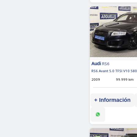
Audi
RS6
RS6 Avant 5.0 TFSI V10 58
2009
99.999 km
+ Información