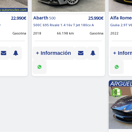
Alfa Rome
Abarth
22.990€
25.990€
500
Giulia 2.9T V
v
500C 695 Rivale 1.4 16v T Jet 180cv A
2022
Gasolina
2018
66.198 km
Gasolina
+ Infor
+ Información