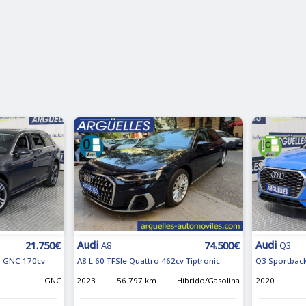
Audi
Audi
21.750€
74.500€
A8
Q3
on GNC 170cv
A8 L 60 TFSIe Quattro 462cv Tiptronic
Q3 Sportback
m
GNC
2023
56.797 km
Híbrido/Gasolina
2020