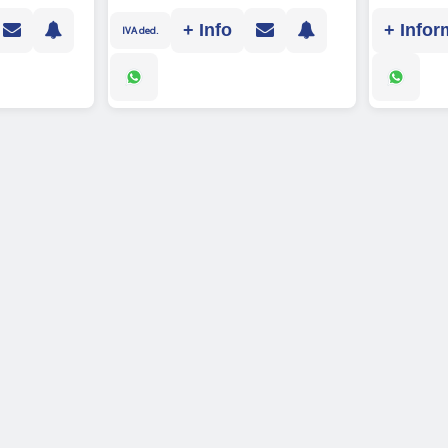
+ Info
+ Infor
IVA ded.