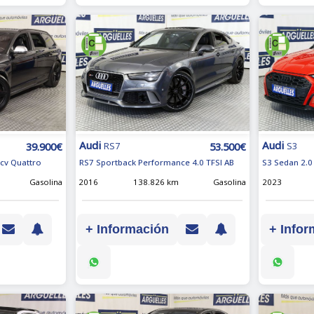
Audi
Audi
39.900€
53.500€
RS7
S3
0cv Quattro
RS7 Sportback Performance 4.0 TFSI AB
S3 Sedan 2.0
Gasolina
2016
138.826 km
Gasolina
2023
+ Información
+ Infor