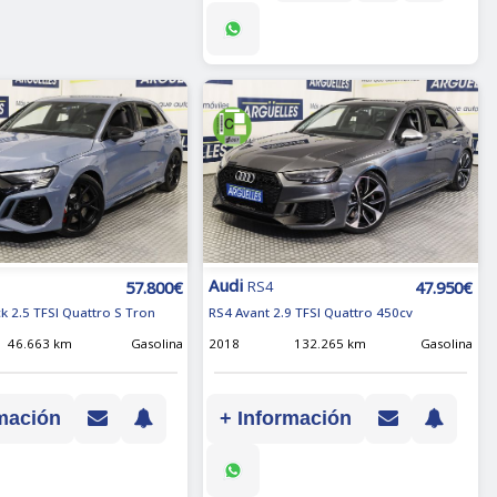
Audi
57.800€
47.950€
RS4
k 2.5 TFSI Quattro S Tron
RS4 Avant 2.9 TFSI Quattro 450cv
46.663 km
Gasolina
2018
132.265 km
Gasolina
mación
+ Información