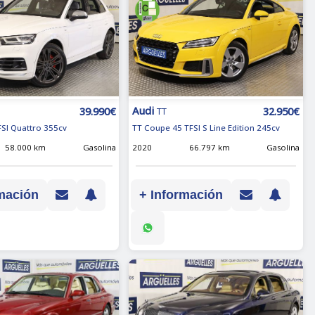
Audi
39.990€
32.950€
TT
FSI Quattro 355cv
TT Coupe 45 TFSI S Line Edition 245cv
58.000 km
Gasolina
2020
66.797 km
Gasolina
mación
+ Información