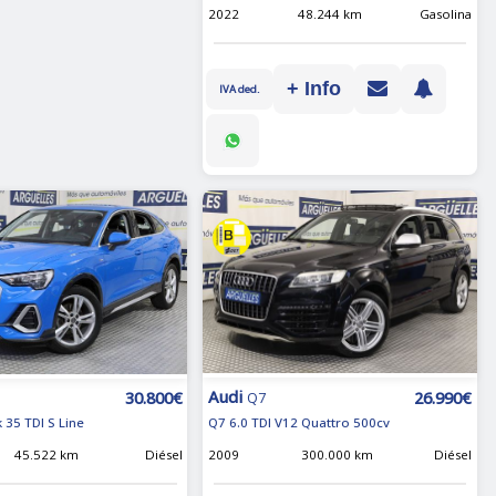
2022
48.244 km
Gasolina
+ Info
IVA ded.
Audi
26.990€
30.800€
Q7
Q7 6.0 TDI V12 Quattro 500cv
 35 TDI S Line
2009
300.000 km
Diésel
45.522 km
Diésel