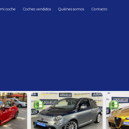
 mi coche
Coches vendidos
Quiénes somos
Contacto
Coches de Segunda mano en Madrid
hasta
Cambio
Todos
Automático
Manua
Sin límite