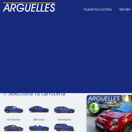
Nuestros coches
Vender
Coches de segunda mano
Precio hasta
Kilómetros 
Sin límite
Selecciona tu carrocería
Utilitarios
Berlinas
Familiares
Utilitarios
Berlinas
Familiares