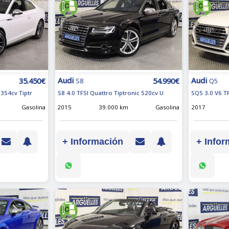
Audi
Audi
35.450€
54.990€
S8
Q5
354cv Tiptr
S8 4.0 TFSI Quattro Tiptronic 520cv U
SQ5 3.0 V6 T
Gasolina
2015
39.000 km
Gasolina
2017
+ Información
+ Infor