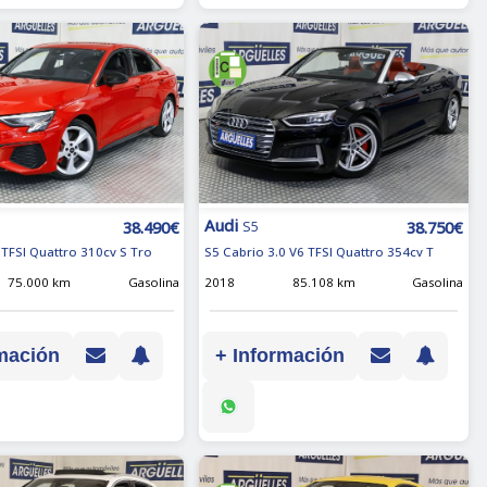
Audi
38.490€
38.750€
S5
 TFSI Quattro 310cv S Tro
S5 Cabrio 3.0 V6 TFSI Quattro 354cv T
75.000 km
Gasolina
2018
85.108 km
Gasolina
mación
+ Información