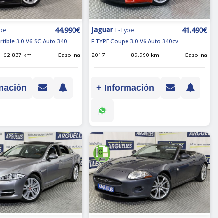
Jaguar
44.990€
41.490€
ype
F-Type
rtible 3.0 V6 SC Auto 340
F TYPE Coupe 3.0 V6 Auto 340cv
62.837 km
Gasolina
2017
89.990 km
Gasolina
mación
+ Información