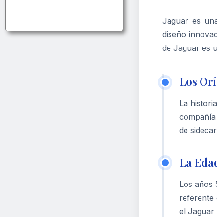
Jaguar es una
diseño innovad
de Jaguar es u
Los Orí
La histori
compañía 
de sidecar
La Edad
Los años 
referente
el Jaguar 