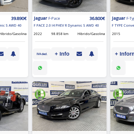
Jaguar
Jaguar
39.890€
36.800€
F-T
F-Pace
F TYPE Conve
amic S AWD 40
F PACE 2.0 I4 PHEV R Dynamic S AWD 40
2015
Híbrido/Gasolina
2022
98.858 km
Híbrido/Gasolina
+ Infor
+ Info
IVA ded.