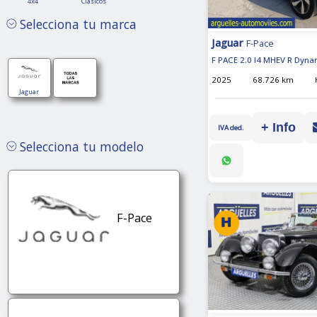
4x4
Clásicos
Jaguar
Jaguar
Selecciona tu marca
Jaguar
F-Pace
F PACE 2.0 I4 MHEV R Dyn
2025
68.726 km
Jaguar
+ Info
IVA ded.
Selecciona tu modelo
F-Pace