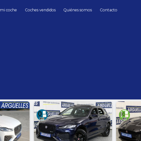
 mi coche
Coches vendidos
Quiénes somos
Contacto
Jaguar
Jaguar de Segunda mano en Madrid
hasta
Cambio
Todos
Automático
Manua
Sin límite