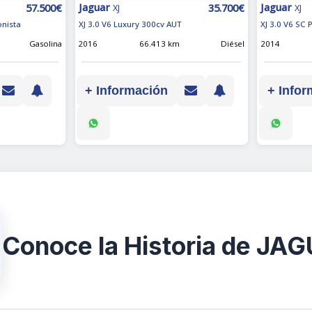
Jaguar
Jaguar
57.500€
35.700€
XJ
XJ
onista
XJ 3.0 V6 Luxury 300cv AUT
XJ 3.0 V6 SC
Gasolina
2016
66.413 km
Diésel
2014
+ Información
+ Infor
Conoce la Historia de JA