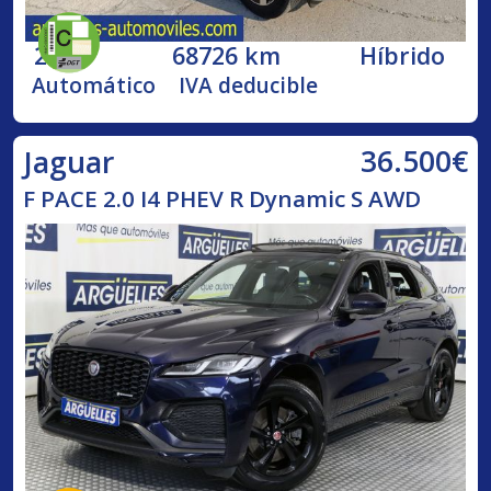
2025
68726 km
Híbrido
Automático
IVA deducible
36.500€
Jaguar
F PACE 2.0 I4 PHEV R Dynamic S AWD