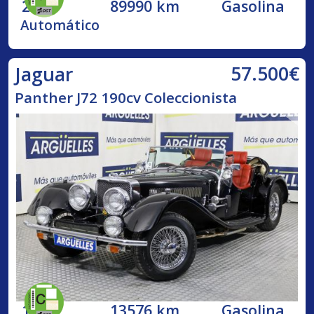
2017
89990 km
Gasolina
Automático
57.500€
Jaguar
Panther J72 190cv Coleccionista
1976
13576 km
Gasolina