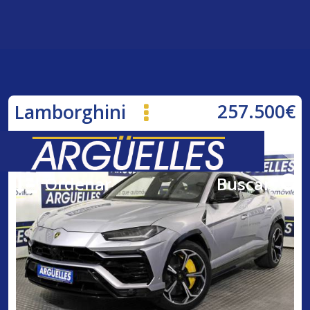
257.500€
Lamborghini
Urus 650cv AUT
Ordenar
Buscar