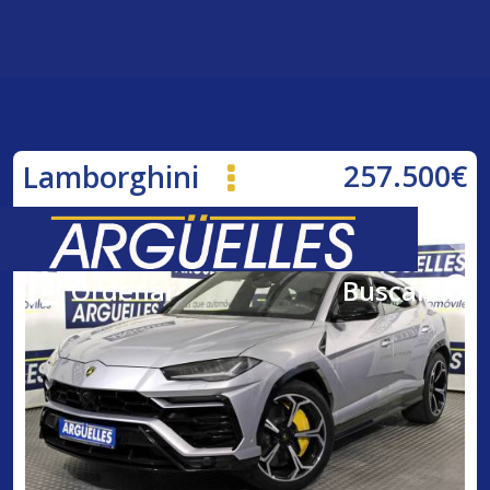
257.500€
Lamborghini
Urus 650cv AUT
Ordenar
Buscar