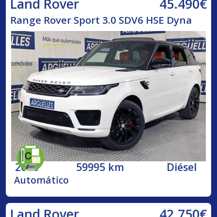
45.490€
Land Rover
Range Rover Sport 3.0 SDV6 HSE Dyna
2018
59995 km
Diésel
Automático
42.750€
Land Rover