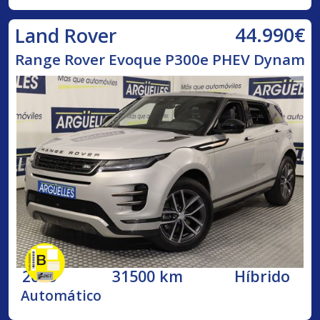
44.990€
Land Rover
Range Rover Evoque P300e PHEV Dynam
2025
31500 km
Híbrido
Automático