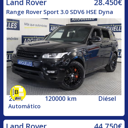
28.450€
Land Rover
Range Rover Sport 3.0 SDV6 HSE Dyna
2014
120000 km
Diésel
Automático
44.750€
Land Rover