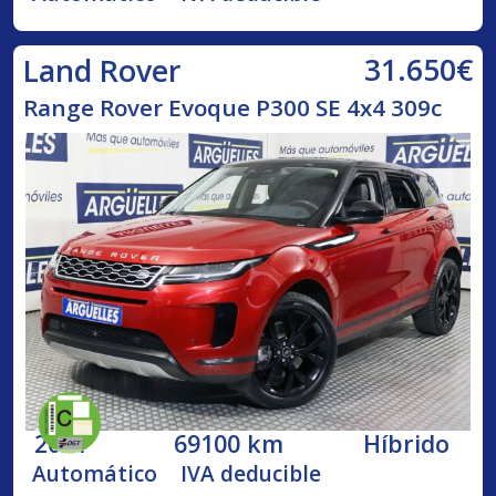
31.650€
Land Rover
Range Rover Evoque P300 SE 4x4 309c
2021
69100 km
Híbrido
Automático
IVA deducible