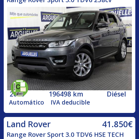
2015
196498 km
Diésel
Automático
IVA deducible
41.850€
Land Rover
Range Rover Sport 3.0 TDV6 HSE TECH