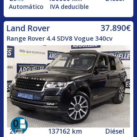
Automático
IVA deducible
37.890€
Land Rover
Range Rover 4.4 SDV8 Vogue 340cv
2015
137162 km
Diésel