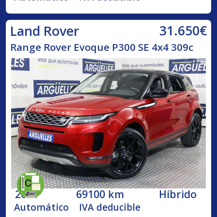
31.650€
Land Rover
Range Rover Evoque P300 SE 4x4 309c
2021
69100 km
Híbrido
Automático
IVA deducible