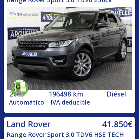
2015
196498 km
Diésel
Automático
IVA deducible
41.850€
Land Rover
Range Rover Sport 3.0 TDV6 HSE TECH