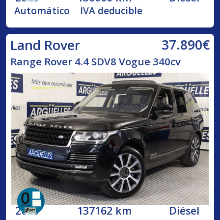
Automático
IVA deducible
37.890€
Land Rover
Range Rover 4.4 SDV8 Vogue 340cv
2015
137162 km
Diésel