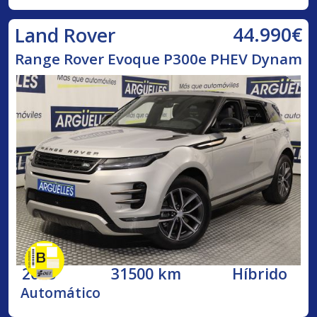
44.990€
Land Rover
Range Rover Evoque P300e PHEV Dynam
2025
31500 km
Híbrido
Automático