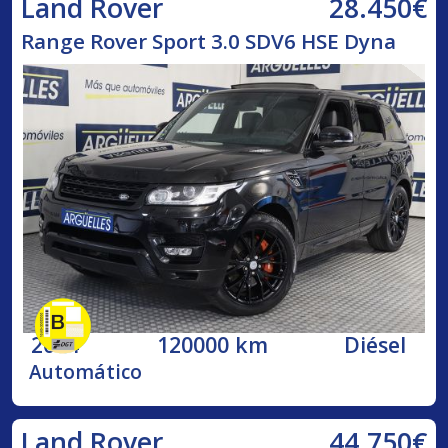
28.450€
Land Rover
Range Rover Sport 3.0 SDV6 HSE Dyna
2014
120000 km
Diésel
Automático
44.750€
Land Rover