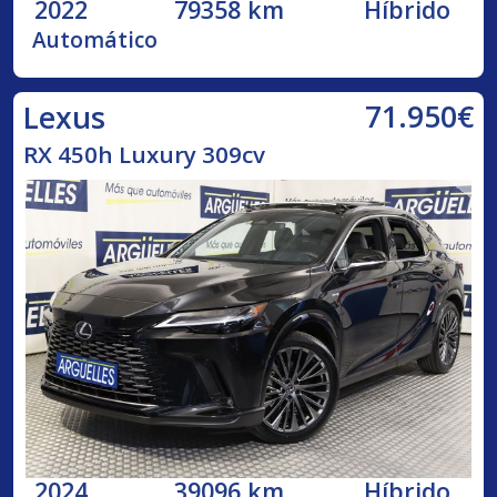
2022
79358 km
Híbrido
Automático
71.950€
Lexus
RX 450h Luxury 309cv
2024
39096 km
Híbrido