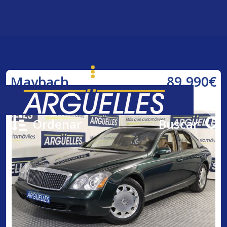
89.990€
Maybach
57 NACIONAL 551cv
Ordenar
Buscar