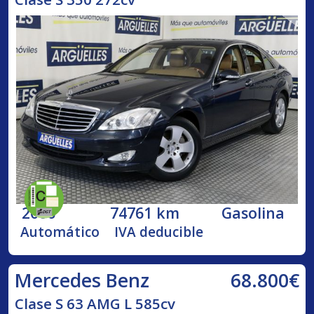
2006
74761 km
Gasolina
Automático
IVA deducible
68.800€
Mercedes Benz
Clase S 63 AMG L 585cv