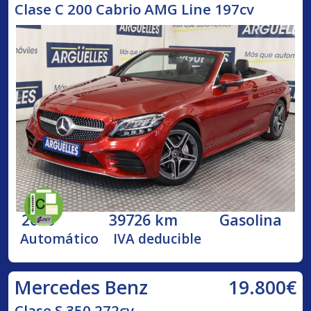
Clase C 200 Cabrio AMG Line 197cv
2020
39726 km
Gasolina
Automático
IVA deducible
19.800€
Mercedes Benz
Clase S 350 272cv