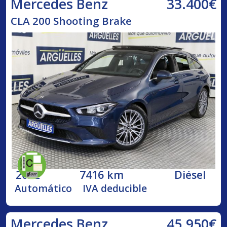
33.400€
Mercedes Benz
CLA 200 Shooting Brake
2022
7416 km
Diésel
Automático
IVA deducible
45.950€
Mercedes Benz