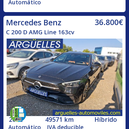
Automático
36.800€
Mercedes Benz
C 200 D AMG Line 163cv
2022
49571 km
Híbrido
Automático
IVA deducible