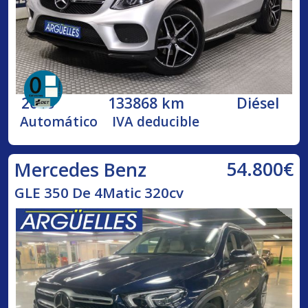
2016
133868 km
Diésel
Automático
IVA deducible
54.800€
Mercedes Benz
GLE 350 De 4Matic 320cv