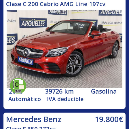
Clase C 200 Cabrio AMG Line 197cv
2020
39726 km
Gasolina
Automático
IVA deducible
19.800€
Mercedes Benz
Clase S 350 272cv