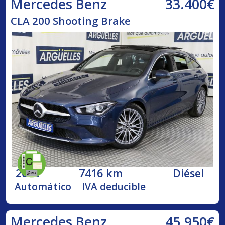
33.400€
Mercedes Benz
CLA 200 Shooting Brake
2022
7416 km
Diésel
Automático
IVA deducible
45.950€
Mercedes Benz