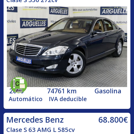
2006
74761 km
Gasolina
Automático
IVA deducible
68.800€
Mercedes Benz
Clase S 63 AMG L 585cv