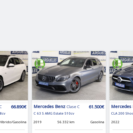
Mercedes Benz
Mercedes
61.500€
66.890€
Clase C
C
C 63 S AMG Estate 510cv
8cv
CLA 200 Shoo
2019
56.332 km
Gasolina
Híbrido/Gasolina
2022