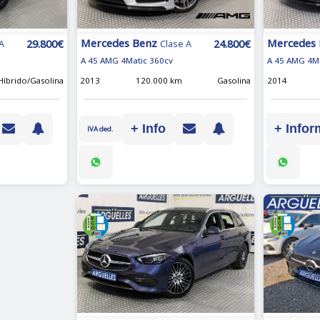
Mercedes Benz
Mercedes
24.800€
29.800€
Clase A
A
A 45 AMG 4Matic 360cv
A 45 AMG 4M
2013
120.000 km
Gasolina
2014
Híbrido/Gasolina
+ Info
+ Infor
IVA ded.