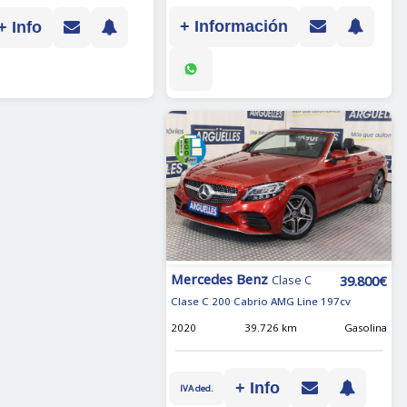
+ Información
+ Info
Mercedes Benz
39.800€
Clase C
Clase C 200 Cabrio AMG Line 197cv
2020
39.726 km
Gasolina
+ Info
IVA ded.