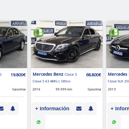
Mercedes Benz
Mercedes
19.800€
68.800€
S
Clase S
Clase S 63 AMG L 585cv
Clase SLK 25
Gasolina
2016
99.999 km
Gasolina
2013
+ Información
+ Infor