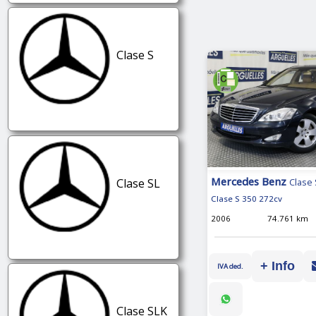
Clase S
Mercedes Benz
Clase SL
Clase 
Clase S 350 272cv
2006
74.761 km
+ Info
IVA ded.
Clase SLK