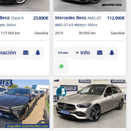
 Benz
Mercedes Benz
25.890€
112.990€
Clase A
AMG GT
atic 360cv
AMG GT 63 4Matic+ 585cv
117.000 km
Gasolina
2019
39.000 km
Gasolina
mación
+ Info
IVA ded.