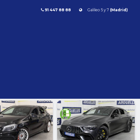
91 447 88 88
Galileo 5 y 7
(Madrid)
id
Combustible
l
Todos
Gasolina
Diésel
Eléctrico/híbrido