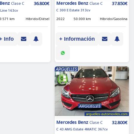
Mercedes Benz
 Benz
37.850€
36.800€
Clase C
Clase C
C 300 E Estate 313cv
Line 163cv
2022
50.000 km
Híbrido/Gasolina
9.571 km
Híbrido/Diésel
+ Información
+ Info
Mercedes Benz
32.800€
Clase C
C 43 AMG Estate 4MATIC 367cv