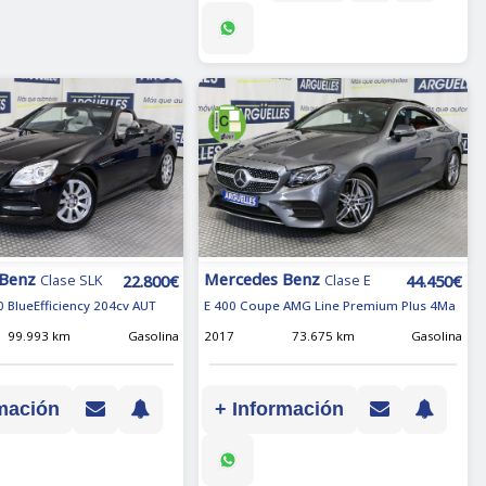
 Benz
Mercedes Benz
22.800€
44.450€
Clase SLK
Clase E
0 BlueEfficiency 204cv AUT
E 400 Coupe AMG Line Premium Plus 4Ma
99.993 km
Gasolina
2017
73.675 km
Gasolina
mación
+ Información