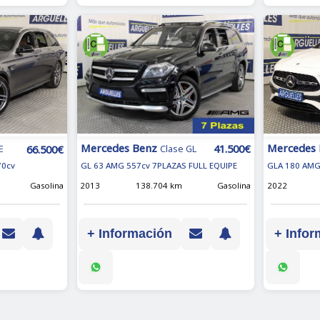
Mercedes Benz
Mercedes
41.500€
66.500€
Clase GL
E
GL 63 AMG 557cv 7PLAZAS FULL EQUIPE
70cv
GLA 180 AMG
2013
138.704 km
Gasolina
Gasolina
2022
+ Información
+ Infor