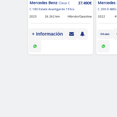
Mercedes Benz
Mercedes
37.490€
Clase C
C 180 Estate Avantgarde 193cv
C 200 D AMG 
2023
26.262 km
Híbrido/Gasolina
2022
4
+ Información
IVA ded.