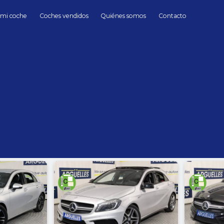
 mi coche
Coches vendidos
Quiénes somos
Contacto
Mercedes Benz
Mercedes Benz de Segunda mano en Madr
hasta
Cambio
Todos
Automático
Manua
Sin límite