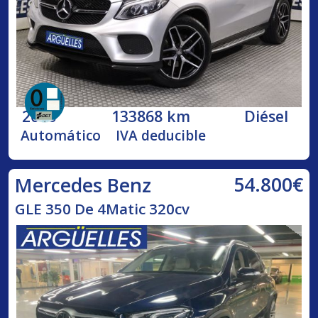
2016
133868 km
Diésel
Automático
IVA deducible
54.800€
Mercedes Benz
GLE 350 De 4Matic 320cv