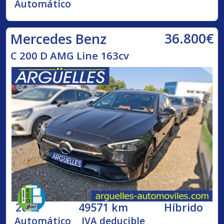
Automático
36.800€
Mercedes Benz
C 200 D AMG Line 163cv
2022
49571 km
Híbrido
Automático
IVA deducible