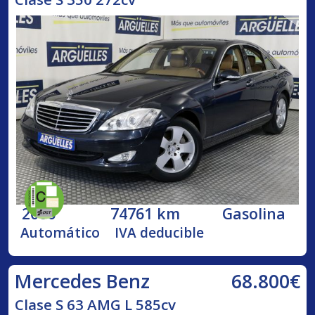
2006
74761 km
Gasolina
Automático
IVA deducible
68.800€
Mercedes Benz
Clase S 63 AMG L 585cv