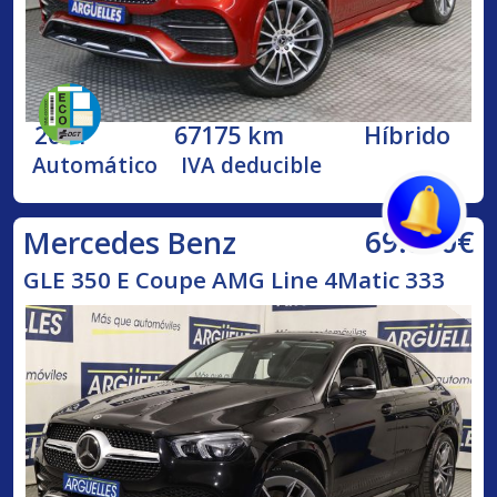
2021
67175 km
Híbrido
Automático
IVA deducible
69.890€
Mercedes Benz
GLE 350 E Coupe AMG Line 4Matic 333