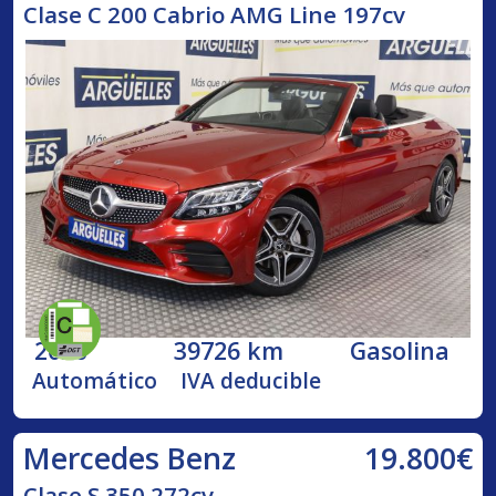
Clase C 200 Cabrio AMG Line 197cv
2020
39726 km
Gasolina
Automático
IVA deducible
19.800€
Mercedes Benz
Clase S 350 272cv