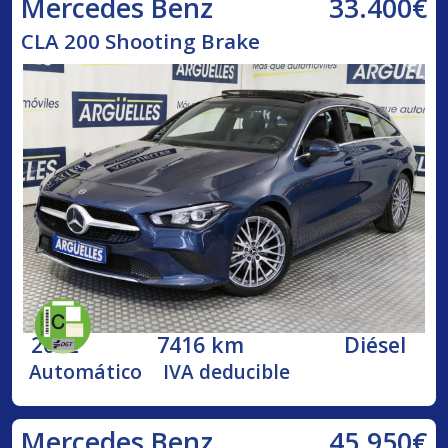
33.400€
Mercedes Benz
CLA 200 Shooting Brake
2022
7416 km
Diésel
Automático
IVA deducible
45.950€
Mercedes Benz