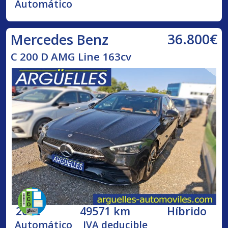
Automático
36.800€
Mercedes Benz
C 200 D AMG Line 163cv
2022
49571 km
Híbrido
Automático
IVA deducible