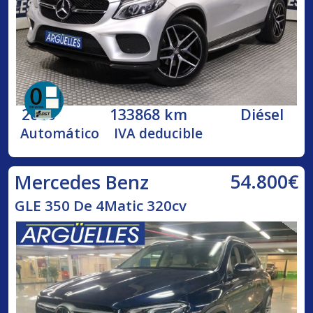
2016
133868 km
Diésel
Automático
IVA deducible
54.800€
Mercedes Benz
GLE 350 De 4Matic 320cv