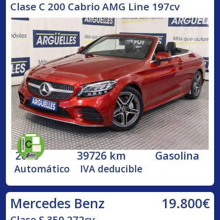
Clase C 200 Cabrio AMG Line 197cv
2020
39726 km
Gasolina
Automático
IVA deducible
19.800€
Mercedes Benz
Clase S 350 272cv