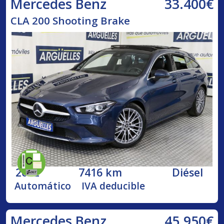
33.400€
Mercedes Benz
CLA 200 Shooting Brake
2022
7416 km
Diésel
Automático
IVA deducible
45.950€
Mercedes Benz