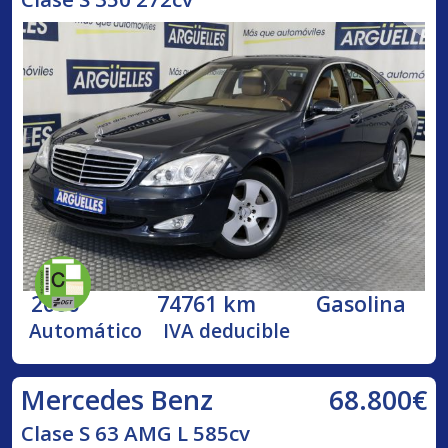
2006
74761 km
Gasolina
Automático
IVA deducible
68.800€
Mercedes Benz
Clase S 63 AMG L 585cv