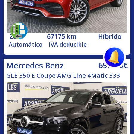
2021
67175 km
Híbrido
Automático
IVA deducible
69.890€
Mercedes Benz
GLE 350 E Coupe AMG Line 4Matic 333