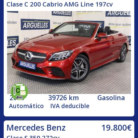
Clase C 200 Cabrio AMG Line 197cv
2020
39726 km
Gasolina
Automático
IVA deducible
19.800€
Mercedes Benz
Clase S 350 272cv