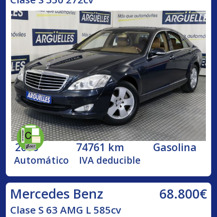
2006
74761 km
Gasolina
Automático
IVA deducible
68.800€
Mercedes Benz
Clase S 63 AMG L 585cv