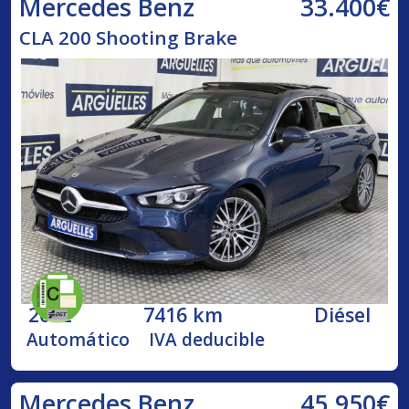
33.400€
Mercedes Benz
CLA 200 Shooting Brake
2022
7416 km
Diésel
Automático
IVA deducible
45.950€
Mercedes Benz