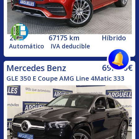
2021
67175 km
Híbrido
Automático
IVA deducible
69.890€
Mercedes Benz
GLE 350 E Coupe AMG Line 4Matic 333