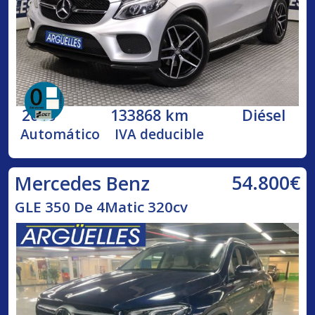
2016
133868 km
Diésel
Automático
IVA deducible
54.800€
Mercedes Benz
GLE 350 De 4Matic 320cv