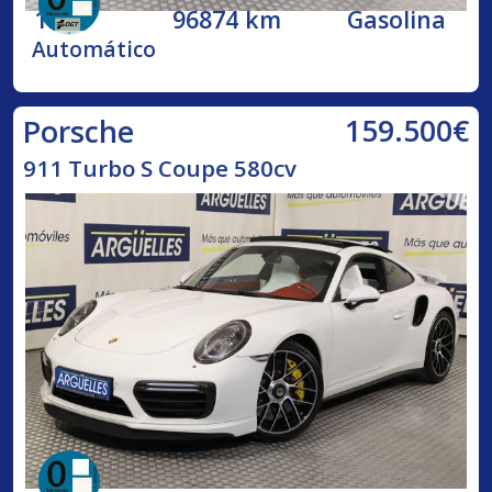
1999
96874 km
Gasolina
Automático
159.500€
Porsche
911 Turbo S Coupe 580cv