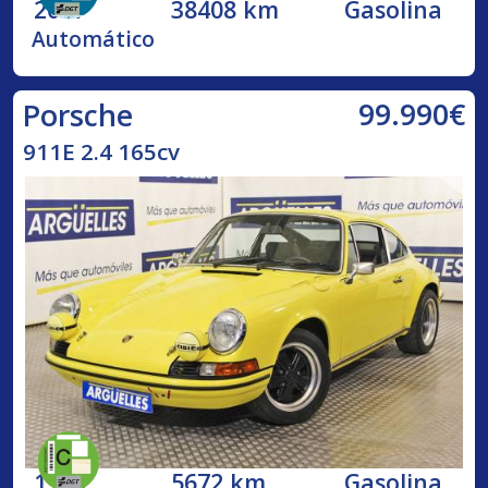
2017
38408 km
Gasolina
Automático
99.990€
Porsche
911E 2.4 165cv
1973
5672 km
Gasolina