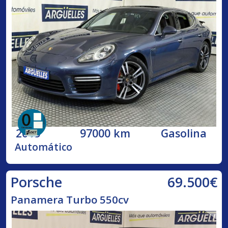
2015
97000 km
Gasolina
Automático
69.500€
Porsche
Panamera Turbo 550cv