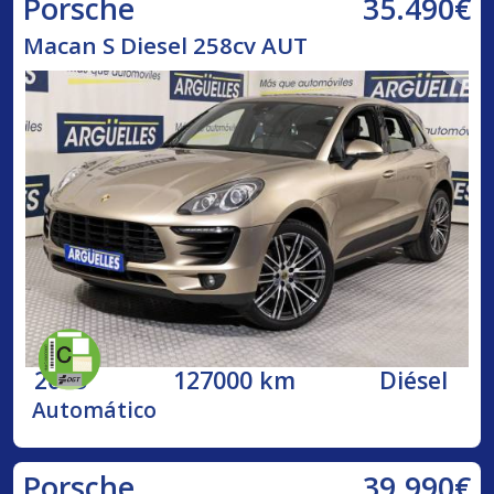
35.490€
Porsche
Macan S Diesel 258cv AUT
2015
127000 km
Diésel
Automático
39.990€
Porsche