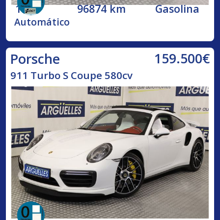
1999
96874 km
Gasolina
Automático
159.500€
Porsche
911 Turbo S Coupe 580cv