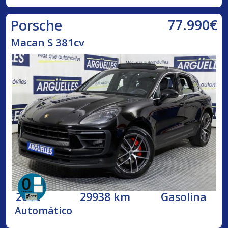
77.990€
Porsche
Macan S 381cv
2022
29938 km
Gasolina
Automático