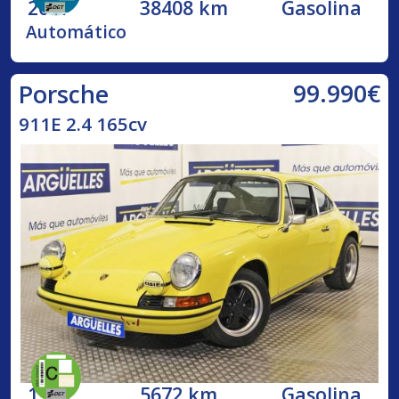
2017
38408 km
Gasolina
Automático
99.990€
Porsche
911E 2.4 165cv
1973
5672 km
Gasolina