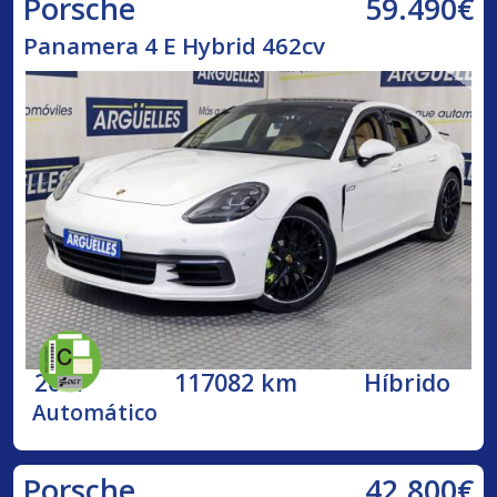
59.490€
Porsche
Panamera 4 E Hybrid 462cv
2017
117082 km
Híbrido
Automático
42.800€
Porsche