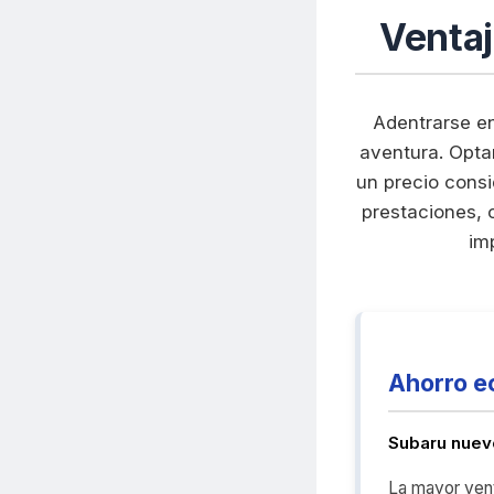
Venta
Adentrarse en
aventura. Opta
un precio consi
prestaciones, 
im
Ahorro e
Subaru nuev
La mayor venta