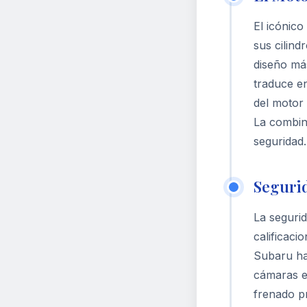
El icónico
sus cilin
diseño má
traduce en
del motor
La combin
seguridad.
Seguri
La segurid
calificaci
Subaru ha 
cámaras es
frenado pr