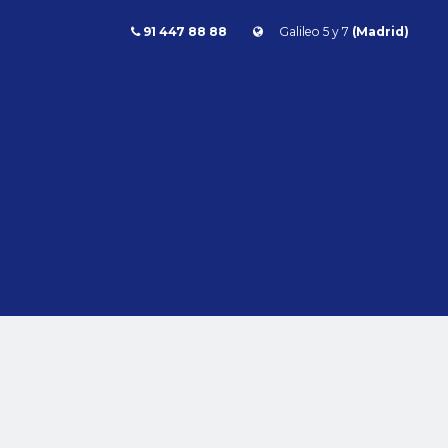
91 447 88 88
Galileo 5 y 7
(Madrid)
Combustible
l
Todos
Gasolina
Diésel
Eléctrico/híbrido