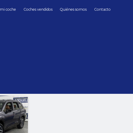
 mi coche
Coches vendidos
Quiénes somos
Contacto
Subaru
Subaru de Segunda mano en Madrid
hasta
Cambio
Todos
Automático
Manua
Sin límite