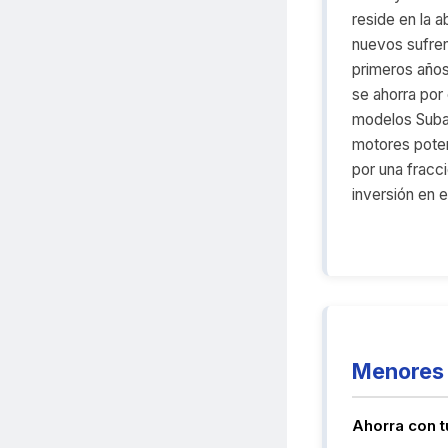
reside en la a
nuevos sufren 
primeros año
se ahorra por
modelos Suba
motores poten
por una fracc
inversión en 
Menores 
Ahorra con 