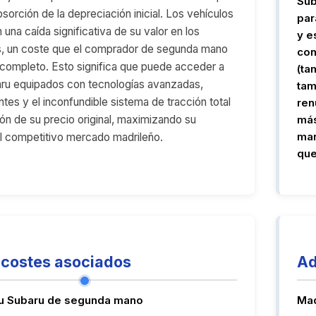
Sub
bsorción de la depreciación inicial. Los vehículos
par
una caída significativa de su valor en los
y e
s, un coste que el comprador de segunda mano
con
 completo. Esto significa que puede acceder a
(ta
ru equipados con tecnologías avanzadas,
tam
tes y el inconfundible sistema de tracción total
ren
ión de su precio original, maximizando su
más
mar
el competitivo mercado madrileño.
que
costes asociados
Ad
tu Subaru de segunda mano
Mad