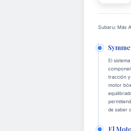
Subaru: Más Al
Symmetr
El sistem
component
tracción y
motor bóxe
equilibrad
permitiend
de saber q
El Moto