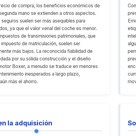
precio de compra, los beneficios económicos de
Con
segunda mano se extienden a otros aspectos.
pre
 seguros suelen ser más asequibles para
Emi
dos, ya que el valor venal del coche es menor.
eti
mpuestos de transmisiones patrimoniales, que
int
 impuesto de matriculación, suelen ser
alg
ente más bajos. La reconocida fiabilidad de
per
ldada por su sólida construcción y el diseño
pre
 motor Boxer, a menudo se traduce en menores
enc
tenimiento inesperados a largo plazo,
cum
aún más el ahorro.
mov
en la adquisición
So