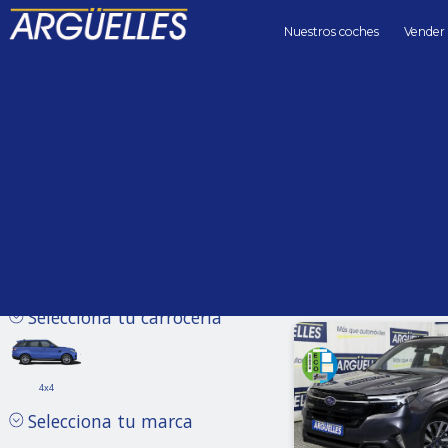
Nuestros coches
Vender
Coches de segunda mano
Precio hasta
Kilómetros 
Sin límite
Selecciona tu carrocería
4x4
4x4
Subaru
Selecciona tu marca