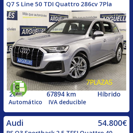
Q7 S Line 50 TDI Quattro 286cv 7Pla
2021
67894 km
Híbrido
Automático
IVA deducible
54.800€
Audi
RS Q3 Sportback 2.5 TFSI Quattro 40