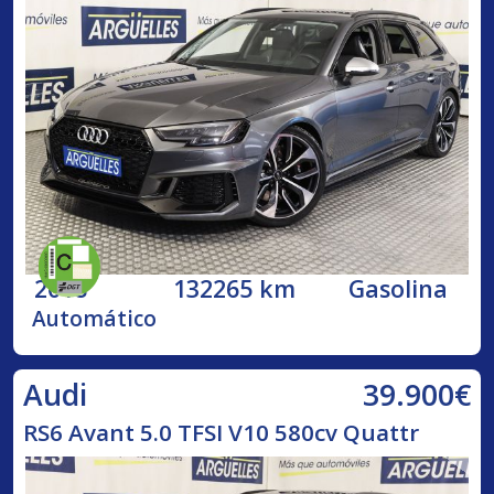
2018
132265 km
Gasolina
Automático
39.900€
Audi
RS6 Avant 5.0 TFSI V10 580cv Quattr