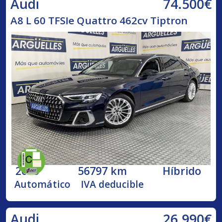
74.500€
Audi
A8 L 60 TFSIe Quattro 462cv Tiptron
2023
56797 km
Híbrido
Automático
IVA deducible
26.990€
Audi