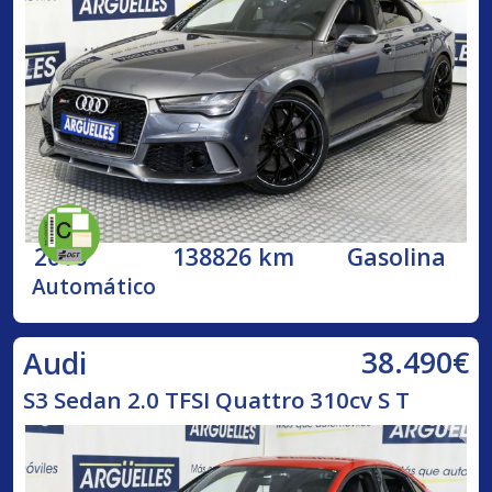
2016
138826 km
Gasolina
Automático
38.490€
Audi
S3 Sedan 2.0 TFSI Quattro 310cv S T