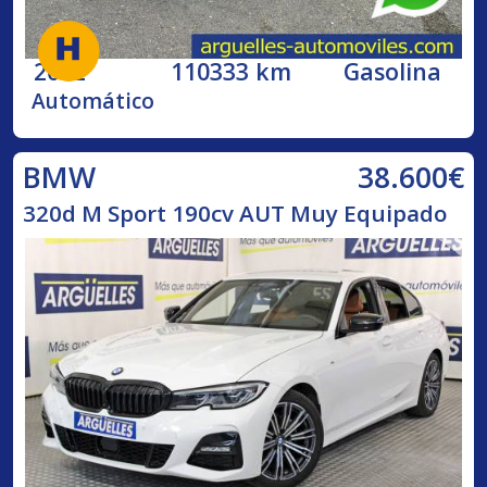
2002
110333 km
Gasolina
Automático
38.600€
BMW
320d M Sport 190cv AUT Muy Equipado