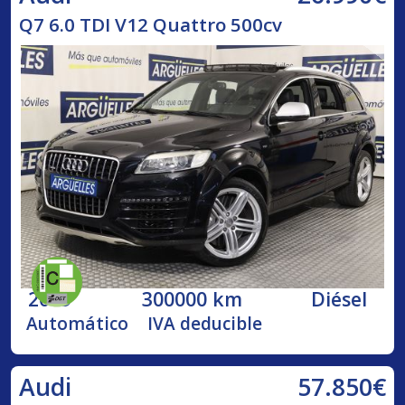
Q7 6.0 TDI V12 Quattro 500cv
2009
300000 km
Diésel
Automático
IVA deducible
57.850€
Audi