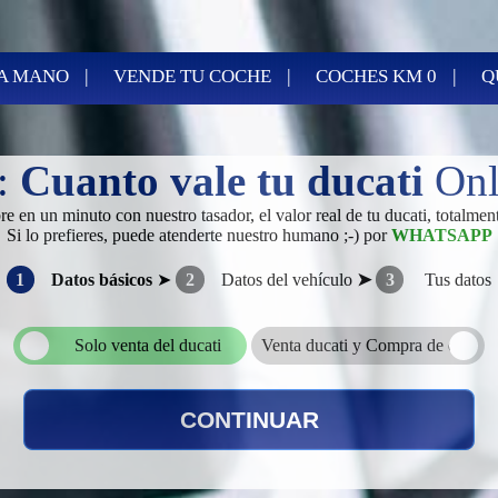
|
|
|
A MANO
VENDE TU COCHE
COCHES KM 0
Q
e:
Cuanto vale tu ducati
Onl
e en un minuto con nuestro tasador, el valor real de tu ducati, totalment
Si lo prefieres, puede atenderte nuestro humano ;-) por
WHATSAPP
1
Datos básicos
➤
2
Datos del vehículo
➤
3
Tus datos
Solo venta del ducati
Venta ducati y Compra de otro