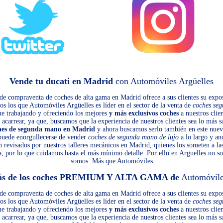
Vende tu ducati en Madrid
con Automóviles Argüelles
de compraventa de coches de alta gama en Madrid ofrece a sus clientes su expos
s los que Automóviles Argüelles es líder en el sector de la venta de
coches se
ene trabajando y ofreciendo los mejores
y más exclusivos coches
a nuestros clien
acarrear, ya que, buscamos que la experiencia de nuestros clientes sea lo más sa
hes de segunda mano en Madrid
y ahora buscamos serlo también en este nuev
 puede enorgullecerse de vender
coches de segunda mano de lujo
a lo largo y an
n revisados por nuestros talleres mecánicos en Madrid, quienes los someten a l
, por lo que cuidamos hasta el más mínimo detalle. Por ello en Arguelles no 
somos: Más que Automóviles
ás de los coches PREMIUM Y ALTA GAMA de
Automóvile
de compraventa de coches de alta gama en Madrid ofrece a sus clientes su expos
s los que Automóviles Argüelles es líder en el sector de la venta de
coches se
ene trabajando y ofreciendo los mejores
y más exclusivos coches
a nuestros clien
acarrear, ya que, buscamos que la experiencia de nuestros clientes sea lo más sa