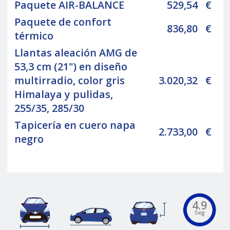
Paquete AIR-BALANCE
529,54
€
Paquete de confort
836,80
€
térmico
Llantas aleación AMG de
53,3 cm (21") en diseño
multirradio, color gris
3.020,32
€
Himalaya y pulidas,
255/35, 285/30
Tapicería en cuero napa
2.733,00
€
negro
4.9
Seg