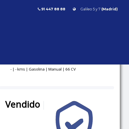
91 447 88 88
Galileo 5 y 7
(Madrid)
a NT700V Deauville ABS 66cv
NT700V DEAUVILLE ABS
66CV
Honda
Deauville
- | - kms | Gasolina | Manual | 66 CV
Vendido
|