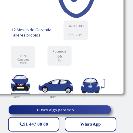
De 0 a 100
12 Meses de Garantía
Talleres propios
SEGUNDOS
Potencia
66
L/100
Consumo
CV
Mixto
L
mm
mm
Busco algo parecido
91 447 88 88
WhatsApp