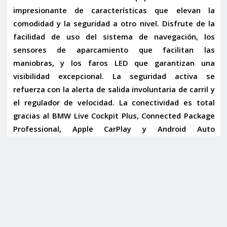
impresionante de características que elevan la
comodidad y la seguridad a otro nivel. Disfrute de la
facilidad de uso del
sistema de navegación
, los
sensores de aparcamiento
que facilitan las
maniobras, y los
faros LED
que garantizan una
visibilidad excepcional. La seguridad activa se
refuerza con la
alerta de salida involuntaria de carril
y
el
regulador de velocidad
. La conectividad es total
gracias al
BMW Live Cockpit Plus
,
Connected Package
Professional
,
Apple CarPlay y Android Auto
inalámbricos
,
radio DAB
,
Bluetooth
, y conexiones
AUX
y USB
. Además, cuenta con
acceso y arranque sin
llave
,
retrovisores abatibles eléctricamente y
antideslumbrantes
,
volante multifunción con levas de
cambio
, y
sensor de lluvia y luces
.