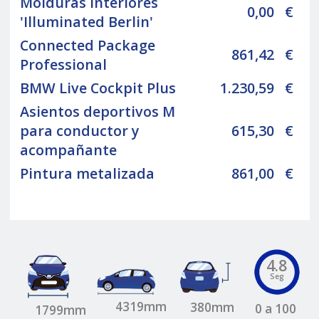
Molduras interiores
0,00
€
'Illuminated Berlin'
Connected Package
861,42
€
Professional
BMW Live Cockpit Plus
1.230,59
€
Asientos deportivos M
para conductor y
615,30
€
acompañante
Pintura metalizada
861,00
€
4.8
Seg
4319mm
380mm
0 a 100
1799mm