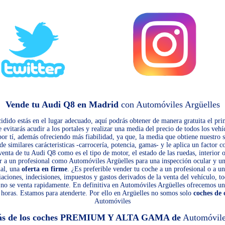
Vende tu Audi Q8 en Madrid
con Automóviles Argüelles
cidido estás en el lugar adecuado, aquí podrás obtener de manera gratuita el pr
evitarás acudir a los portales y realizar una media del precio de todos los vehí
 por tí, además ofreciendo más fiabilidad, ya que, la media que obtiene nuestro 
similares carácteristicas -carrocería, potencia, gamas- y le aplica un factor c
 venta de tu Audi Q8 como es el tipo de motor, el estado de las ruedas, interior 
ir a un profesional como Automóviles Argüelles para una inspección ocular y un
nal, una
oferta en firme
. ¿Es preferible vender tu coche a un profesional o a un
iaciones, indecisiones, impuestos y gastos derivados de la venta del vehículo, to
8 no se venta rapidamente. En definitiva en Automóviles Argüelles ofrecemos un
horas. Estamos para atenderte. Por ello en Argüelles no somos solo
coches de
Automóviles
ás de los coches PREMIUM Y ALTA GAMA de
Automóvile