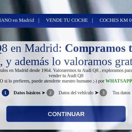
|
|
ANO en Madrid
VENDE TU COCHE
COCHES KM 0
Q8 en Madrid:
Compramos t
 y además lo valoramos grati
ículos en Madrid desde 1964. Valoraremos tu Audi Q8 , exploramos para
vender tu Audi Q8
O si lo prefieres, puede atenderte nuestro humano ;-) por
WHATSAP
1
Datos básicos
➤
2
Datos del vehículo
➤
3
Tus datos