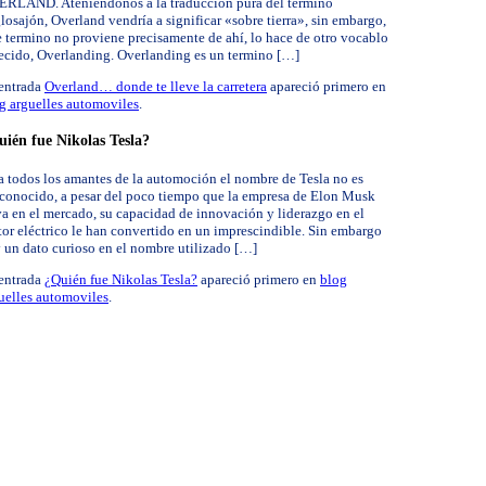
RLAND. Ateniéndonos a la traducción pura del termino
losajón, Overland vendría a significar «sobre tierra», sin embargo,
e termino no proviene precisamente de ahí, lo hace de otro vocablo
ecido, Overlanding. Overlanding es un termino […]
entrada
Overland… donde te lleve la carretera
apareció primero en
g arguelles automoviles
.
ién fue Nikolas Tesla?
a todos los amantes de la automoción el nombre de Tesla no es
conocido, a pesar del poco tiempo que la empresa de Elon Musk
va en el mercado, su capacidad de innovación y liderazgo en el
tor eléctrico le han convertido en un imprescindible. Sin embargo
 un dato curioso en el nombre utilizado […]
entrada
¿Quién fue Nikolas Tesla?
apareció primero en
blog
uelles automoviles
.