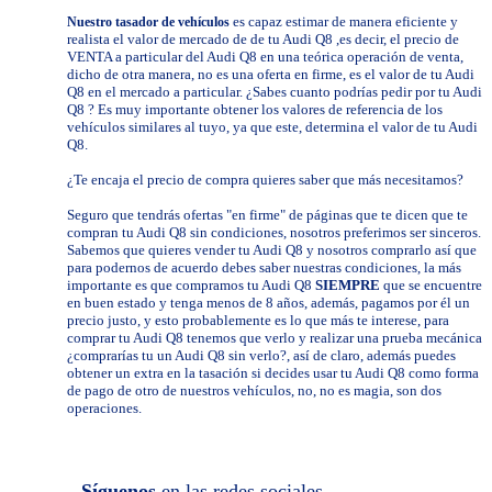
es capaz estimar de manera eficiente y
Nuestro tasador de vehículos
realista el valor de mercado de de tu Audi Q8 ,es decir, el precio de
VENTA a particular del Audi Q8 en una teórica operación de venta,
dicho de otra manera, no es una oferta en firme, es el valor de tu Audi
Q8 en el mercado a particular. ¿Sabes cuanto podrías pedir por tu Audi
Q8 ? Es muy importante obtener los valores de referencia de los
vehículos similares al tuyo, ya que este, determina el valor de tu Audi
Q8.
¿Te encaja el precio de compra quieres saber que más necesitamos?
Seguro que tendrás ofertas "en firme" de páginas que te dicen que te
compran tu Audi Q8 sin condiciones, nosotros preferimos ser sinceros.
Sabemos que quieres vender tu Audi Q8 y nosotros comprarlo así que
para podernos de acuerdo debes saber nuestras condiciones, la más
importante es que compramos tu Audi Q8
SIEMPRE
que se encuentre
en buen estado y tenga menos de 8 años, además, pagamos por él un
precio justo, y esto probablemente es lo que más te interese, para
comprar tu Audi Q8 tenemos que verlo y realizar una prueba mecánica
¿comprarías tu un Audi Q8 sin verlo?, así de claro, además puedes
obtener un extra en la tasación si decides usar tu Audi Q8 como forma
de pago de otro de nuestros vehículos, no, no es magia, son dos
operaciones.
Síguenos
en las redes sociales