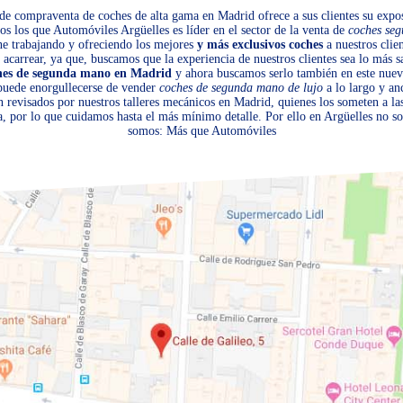
de compraventa de coches de alta gama en Madrid ofrece a sus clientes su expos
s los que Automóviles Argüelles es líder en el sector de la venta de
coches se
ene trabajando y ofreciendo los mejores
y más exclusivos coches
a nuestros clien
acarrear, ya que, buscamos que la experiencia de nuestros clientes sea lo más sa
hes de segunda mano en Madrid
y ahora buscamos serlo también en este nuev
 puede enorgullecerse de vender
coches de segunda mano de lujo
a lo largo y an
n revisados por nuestros talleres mecánicos en Madrid, quienes los someten a l
, por lo que cuidamos hasta el más mínimo detalle. Por ello en Argüelles no 
somos: Más que Automóviles