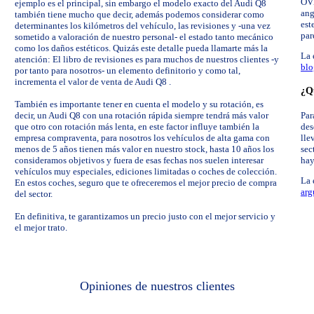
OVE
ejemplo es el principal, sin embargo el modelo exacto del Audi Q8
ang
también tiene mucho que decir, además podemos considerar como
est
determinantes los kilómetros del vehículo, las revisiones y -una vez
par
sometido a valoración de nuestro personal- el estado tanto mecánico
como los daños estéticos. Quizás este detalle pueda llamarte más la
La 
atención: El libro de revisiones es para muchos de nuestros clientes -y
blo
por tanto para nosotros- un elemento definitorio y como tal,
incrementa el valor de venta de Audi Q8 .
¿Qu
También es importante tener en cuenta el modelo y su rotación, es
decir, un Audi Q8 con una rotación rápida siempre tendrá más valor
Par
que otro con rotación más lenta, en este factor influye también la
des
empresa compraventa, para nosotros los vehículos de alta gama con
lle
menos de 5 años tienen más valor en nuestro stock, hasta 10 años los
sec
consideramos objetivos y fuera de esas fechas nos suelen interesar
hay
vehículos muy especiales, ediciones limitadas o coches de colección.
La 
En estos coches, seguro que te ofreceremos el mejor precio de compra
arg
del sector.
En definitiva, te garantizamos un precio justo con el mejor servicio y
el mejor trato.
Opiniones de nuestros clientes