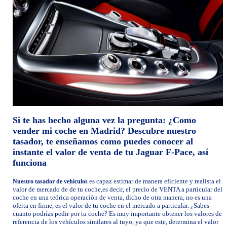
Si te has hecho alguna vez la pregunta: ¿Como
vender mi coche en Madrid? Descubre nuestro
tasador, te enseñamos como puedes conocer al
instante el valor de venta de tu Jaguar F-Pace, así
funciona
es capaz estimar de manera eficiente y realista el
Nuestro tasador de vehículos
valor de mercado de de tu coche,es decir, el precio de VENTA a particular del
coche en una teórica operación de venta, dicho de otra manera, no es una
oferta en firme, es el valor de tu coche en el mercado a particular. ¿Sabes
cuanto podrías pedir por tu coche? Es muy importante obtener los valores de
referencia de los vehículos similares al tuyo, ya que este, determina el valor