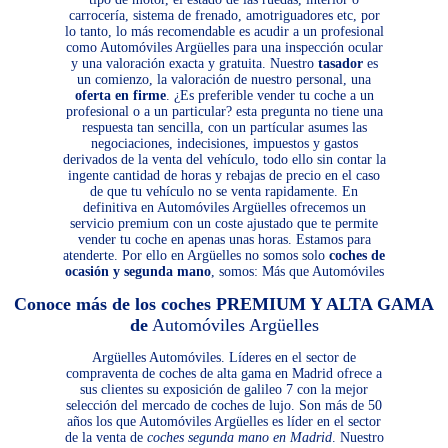
carrocería, sistema de frenado, amotriguadores etc, por
lo tanto, lo más recomendable es acudir a un profesional
como Automóviles Argüelles para una inspección ocular
y una valoración exacta y gratuita. Nuestro
tasador
es
un comienzo, la valoración de nuestro personal, una
oferta en firme
. ¿Es preferible vender tu coche a un
profesional o a un particular? esta pregunta no tiene una
respuesta tan sencilla, con un partícular asumes las
negociaciones, indecisiones, impuestos y gastos
derivados de la venta del vehículo, todo ello sin contar la
ingente cantidad de horas y rebajas de precio en el caso
de que tu vehículo no se venta rapidamente. En
definitiva en Automóviles Argüelles ofrecemos un
servicio premium con un coste ajustado que te permite
vender tu coche en apenas unas horas. Estamos para
atenderte. Por ello en Argüelles no somos solo
coches de
ocasión y segunda mano
, somos: Más que Automóviles
Conoce más de los coches PREMIUM Y ALTA GAMA
de
Automóviles Argüelles
Argüelles Automóviles. Líderes en el sector de
compraventa de coches de alta gama en Madrid ofrece a
sus clientes su exposición de galileo 7 con la mejor
selección del mercado de coches de lujo. Son más de 50
años los que Automóviles Argüelles es líder en el sector
de la venta de
coches segunda mano en Madrid
. Nuestro