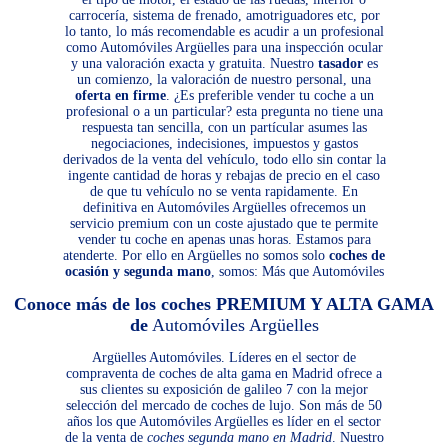
carrocería, sistema de frenado, amotriguadores etc, por
lo tanto, lo más recomendable es acudir a un profesional
como Automóviles Argüelles para una inspección ocular
y una valoración exacta y gratuita. Nuestro
tasador
es
un comienzo, la valoración de nuestro personal, una
oferta en firme
. ¿Es preferible vender tu coche a un
profesional o a un particular? esta pregunta no tiene una
respuesta tan sencilla, con un partícular asumes las
negociaciones, indecisiones, impuestos y gastos
derivados de la venta del vehículo, todo ello sin contar la
ingente cantidad de horas y rebajas de precio en el caso
de que tu vehículo no se venta rapidamente. En
definitiva en Automóviles Argüelles ofrecemos un
servicio premium con un coste ajustado que te permite
vender tu coche en apenas unas horas. Estamos para
atenderte. Por ello en Argüelles no somos solo
coches de
ocasión y segunda mano
, somos: Más que Automóviles
Conoce más de los coches PREMIUM Y ALTA GAMA
de
Automóviles Argüelles
Argüelles Automóviles. Líderes en el sector de
compraventa de coches de alta gama en Madrid ofrece a
sus clientes su exposición de galileo 7 con la mejor
selección del mercado de coches de lujo. Son más de 50
años los que Automóviles Argüelles es líder en el sector
de la venta de
coches segunda mano en Madrid
. Nuestro