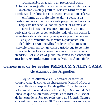
recomendable es acudir a un profesional como
Automóviles Argüelles para una inspección ocular y una
valoración exacta y gratuita. Nuestro
tasador
es un
comienzo, la valoración de nuestro personal, una
oferta
en firme
. ¿Es preferible vender tu coche a un
profesional o a un particular? esta pregunta no tiene una
respuesta tan sencilla, con un partícular asumes las
negociaciones, indecisiones, impuestos y gastos
derivados de la venta del vehículo, todo ello sin contar la
ingente cantidad de horas y rebajas de precio en el caso
de que tu vehículo no se venta rapidamente. En
definitiva en Automóviles Argüelles ofrecemos un
servicio premium con un coste ajustado que te permite
vender tu coche en apenas unas horas. Estamos para
atenderte. Por ello en Argüelles no somos solo
coches de
ocasión y segunda mano
, somos: Más que Automóviles
Conoce más de los coches PREMIUM Y ALTA GAMA
de
Automóviles Argüelles
Argüelles Automóviles. Líderes en el sector de
compraventa de coches de alta gama en Madrid ofrece a
sus clientes su exposición de galileo 7 con la mejor
selección del mercado de coches de lujo. Son más de 50
años los que Automóviles Argüelles es líder en el sector
de la venta de
coches segunda mano en Madrid
. Nuestro
concesionario estreno en 2009 esta nueva linea en la que