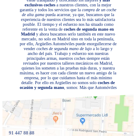
viene trabajando y ofreciendo los mejores
y más
exclusivos coches
a nuestros clientes, con la mejor
garantía y todos los servicios que la
compra de un coche
de alta gama
pueda acarrear, ya que, buscamos que la
experiencia de nuestros clientes sea lo más satisfactoria
posible. El tiempo y el esfuerzo nos ha situado como
referente en la venta de
coches de segunda mano en
Madrid
y ahora buscamos serlo también en este nuevo
mercado, no solo en Madrid sino en toda la península,
por ello, Argüelles Automóviles puede enorgullecerse de
vender
coches de segunda mano de lujo
a lo largo y
ancho del país. Trabajo y esfuerzo son nuestras
principales armas, nuestros coches siempre están
revisados por nuestros talleres mecánicos en Madrid,
quienes los someten a las pruebas más duras, y nuestra
máxima, es hacer con cada cliente un nuevo amigo de la
empresa, por lo que cuidamos hasta el más mínimo
detalle. Por ello en Argüelles no somos solo
coches de
ocasión y segunda mano
, somos: Más que Automóviles
91 447 88 88