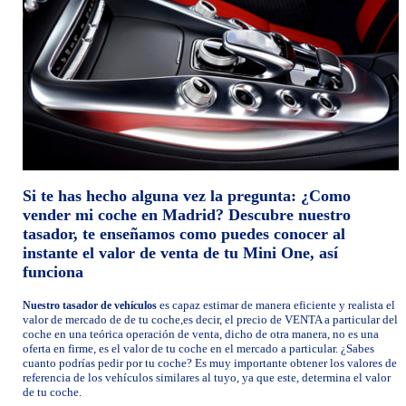
Si te has hecho alguna vez la pregunta: ¿Como
vender mi coche en Madrid? Descubre nuestro
tasador, te enseñamos como puedes conocer al
instante el valor de venta de tu Mini One, así
funciona
es capaz estimar de manera eficiente y realista el
Nuestro tasador de vehículos
valor de mercado de de tu coche,es decir, el precio de VENTA a particular del
coche en una teórica operación de venta, dicho de otra manera, no es una
oferta en firme, es el valor de tu coche en el mercado a particular. ¿Sabes
cuanto podrías pedir por tu coche? Es muy importante obtener los valores de
referencia de los vehículos similares al tuyo, ya que este, determina el valor
de tu coche.