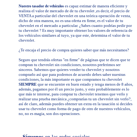
es capaz estimar de manera eficiente y
Nuestro tasador de vehículos
realista el valor de mercado de de tu chevrolet ,es decir, el precio de
VENTA a particular del chevrolet en una teórica operación de venta,
dicho de otra manera, no es una oferta en firme, es el valor de tu
chevrolet en el mercado a particular. ¿Sabes cuanto podrías pedir por
tu chevrolet ? Es muy importante obtener los valores de referencia de
los vehículos similares al tuyo, ya que este, determina el valor de tu
chevrolet.
¿Te encaja el precio de compra quieres saber que más necesitamos?
Seguro que tendrás ofertas "en firme" de páginas que te dicen que te
compran tu chevrolet sin condiciones, nosotros preferimos ser
sinceros. Sabemos que quieres vender tu chevrolet y nosotros
comprarlo así que para podernos de acuerdo debes saber nuestras
condiciones, la más importante es que compramos tu chevrolet
SIEMPRE
que se encuentre en buen estado y tenga menos de 8 años,
además, pagamos por él un precio justo, y esto probablemente es lo
que más te interese, para comprar tu chevrolet tenemos que verlo y
realizar una prueba mecánica ¿comprarías tu un chevrolet sin verlo?,
así de claro, además puedes obtener un extra en la tasación si decides
usar tu chevrolet como forma de pago de otro de nuestros vehículos,
no, no es magia, son dos operaciones.
Síguenos
en las redes sociales