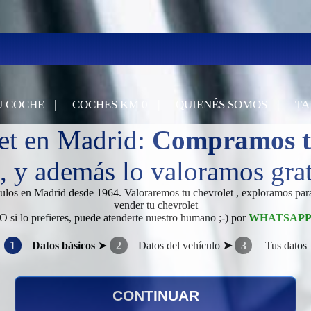
|
|
|
U COCHE
COCHES KM 0
QUIENÉS SOMOS
TA
et en Madrid:
Compramos t
 y además lo valoramos grati
culos en Madrid desde 1964. Valoraremos tu chevrolet , exploramos par
vender tu chevrolet
O si lo prefieres, puede atenderte nuestro humano ;-) por
WHATSAP
1
Datos básicos
➤
2
Datos del vehículo
➤
3
Tus datos