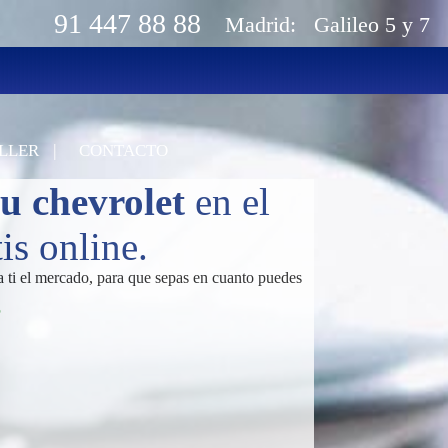
91 447 88 88
Madrid:
Galileo 5 y 7
|
LLER
CONTACTO
u chevrolet
en el
s online.
a ti el mercado, para que sepas en cuanto puedes
P