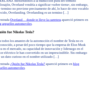
RLAND. Ateniéndonos a la traducción pura del termino
losajón, Overland vendría a significar «sobre tierra», sin embargo,
e termino no proviene precisamente de ahí, lo hace de otro vocablo
ecido, Overlanding. Overlanding es un termino […]
entrada
Overland… donde te lleve la carretera
apareció primero en
g arguelles automoviles
.
ién fue Nikolas Tesla?
a todos los amantes de la automoción el nombre de Tesla no es
conocido, a pesar del poco tiempo que la empresa de Elon Musk
va en el mercado, su capacidad de innovación y liderazgo en el
tor eléctrico le han convertido en un imprescindible. Sin embargo
 un dato curioso en el nombre utilizado […]
entrada
¿Quién fue Nikolas Tesla?
apareció primero en
blog
uelles automoviles
.