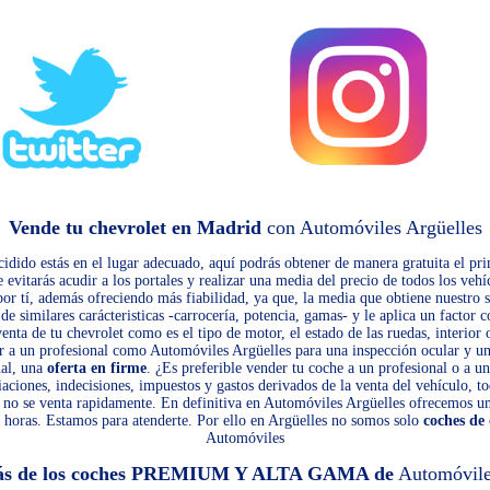
Vende tu chevrolet en Madrid
con Automóviles Argüelles
ecidido estás en el lugar adecuado, aquí podrás obtener de manera gratuita el pr
evitarás acudir a los portales y realizar una media del precio de todos los vehí
 por tí, además ofreciendo más fiabilidad, ya que, la media que obtiene nuestro 
 similares carácteristicas -carrocería, potencia, gamas- y le aplica un factor 
venta de tu chevrolet como es el tipo de motor, el estado de las ruedas, interior
ir a un profesional como Automóviles Argüelles para una inspección ocular y un
nal, una
oferta en firme
. ¿Es preferible vender tu coche a un profesional o a un
iaciones, indecisiones, impuestos y gastos derivados de la venta del vehículo, to
et no se venta rapidamente. En definitiva en Automóviles Argüelles ofrecemos u
 horas. Estamos para atenderte. Por ello en Argüelles no somos solo
coches de
Automóviles
ás de los coches PREMIUM Y ALTA GAMA de
Automóvile