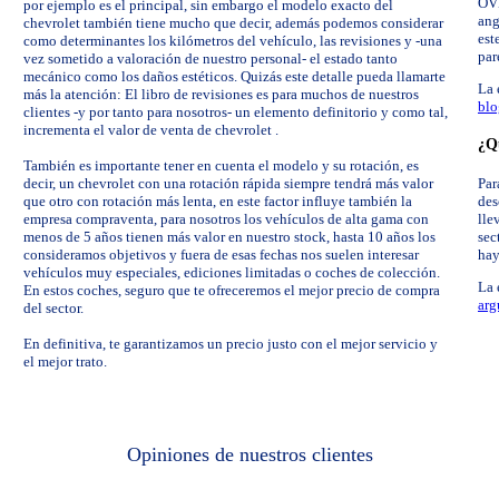
OVE
por ejemplo es el principal, sin embargo el modelo exacto del
ang
chevrolet también tiene mucho que decir, además podemos considerar
est
como determinantes los kilómetros del vehículo, las revisiones y -una
par
vez sometido a valoración de nuestro personal- el estado tanto
mecánico como los daños estéticos. Quizás este detalle pueda llamarte
La 
más la atención: El libro de revisiones es para muchos de nuestros
blo
clientes -y por tanto para nosotros- un elemento definitorio y como tal,
incrementa el valor de venta de chevrolet .
¿Qu
También es importante tener en cuenta el modelo y su rotación, es
decir, un chevrolet con una rotación rápida siempre tendrá más valor
Par
que otro con rotación más lenta, en este factor influye también la
des
empresa compraventa, para nosotros los vehículos de alta gama con
lle
menos de 5 años tienen más valor en nuestro stock, hasta 10 años los
sec
consideramos objetivos y fuera de esas fechas nos suelen interesar
hay
vehículos muy especiales, ediciones limitadas o coches de colección.
La 
En estos coches, seguro que te ofreceremos el mejor precio de compra
arg
del sector.
En definitiva, te garantizamos un precio justo con el mejor servicio y
el mejor trato.
Opiniones de nuestros clientes