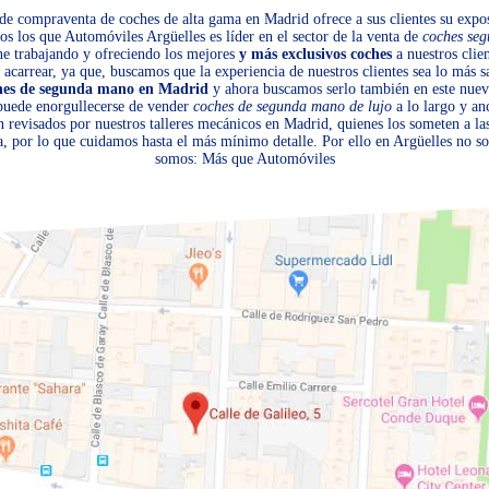
de compraventa de coches de alta gama en Madrid ofrece a sus clientes su expos
s los que Automóviles Argüelles es líder en el sector de la venta de
coches se
ene trabajando y ofreciendo los mejores
y más exclusivos coches
a nuestros clien
acarrear, ya que, buscamos que la experiencia de nuestros clientes sea lo más sa
hes de segunda mano en Madrid
y ahora buscamos serlo también en este nuev
 puede enorgullecerse de vender
coches de segunda mano de lujo
a lo largo y an
n revisados por nuestros talleres mecánicos en Madrid, quienes los someten a l
, por lo que cuidamos hasta el más mínimo detalle. Por ello en Argüelles no 
somos: Más que Automóviles