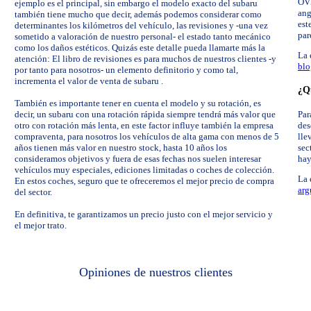
OVE
ejemplo es el principal, sin embargo el modelo exacto del subaru
ang
también tiene mucho que decir, además podemos considerar como
est
determinantes los kilómetros del vehículo, las revisiones y -una vez
par
sometido a valoración de nuestro personal- el estado tanto mecánico
como los daños estéticos. Quizás este detalle pueda llamarte más la
La 
atención: El libro de revisiones es para muchos de nuestros clientes -y
blo
por tanto para nosotros- un elemento definitorio y como tal,
incrementa el valor de venta de subaru .
¿Qu
También es importante tener en cuenta el modelo y su rotación, es
decir, un subaru con una rotación rápida siempre tendrá más valor que
Par
otro con rotación más lenta, en este factor influye también la empresa
des
compraventa, para nosotros los vehículos de alta gama con menos de 5
lle
años tienen más valor en nuestro stock, hasta 10 años los
sec
consideramos objetivos y fuera de esas fechas nos suelen interesar
hay
vehículos muy especiales, ediciones limitadas o coches de colección.
La 
En estos coches, seguro que te ofreceremos el mejor precio de compra
arg
del sector.
En definitiva, te garantizamos un precio justo con el mejor servicio y
el mejor trato.
Opiniones de nuestros clientes