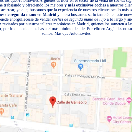
s los que Automóviles Argüelles es líder en el sector de la venta de
coches se
ene trabajando y ofreciendo los mejores
y más exclusivos coches
a nuestros clien
acarrear, ya que, buscamos que la experiencia de nuestros clientes sea lo más sa
hes de segunda mano en Madrid
y ahora buscamos serlo también en este nuev
 puede enorgullecerse de vender
coches de segunda mano de lujo
a lo largo y an
n revisados por nuestros talleres mecánicos en Madrid, quienes los someten a l
, por lo que cuidamos hasta el más mínimo detalle. Por ello en Argüelles no 
somos: Más que Automóviles