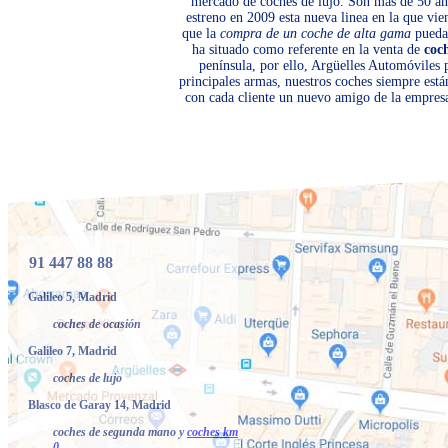
mercado de coches de lujo. Son más de 50 año
estreno en 2009 esta nueva linea en la que vi
que la
compra de un coche de alta gama
pueda 
ha situado como referente en la venta de
coc
península, por ello, Argüelles Automóviles
principales armas, nuestros coches siempre está
con cada cliente un nuevo amigo de la empresa
91 447 88 88
Galileo 5, Madrid
coches de ocasión
Galileo 7, Madrid
coches de lujo
Blasco de Garay 14, Madrid
coches de segunda mano y
coches km
0