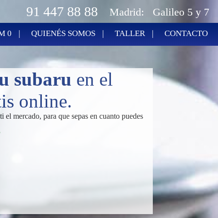
91 447 88 88
Madrid:
Galileo 5 y 7
|
|
|
M 0
QUIENÉS SOMOS
TALLER
CONTACTO
u subaru
en el
s online.
ti el mercado, para que sepas en cuanto puedes
P