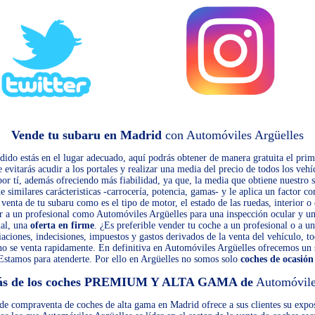
Vende tu subaru en Madrid
con Automóviles Argüelles
idido estás en el lugar adecuado, aquí podrás obtener de manera gratuita el pri
evitarás acudir a los portales y realizar una media del precio de todos los vehí
 por tí, además ofreciendo más fiabilidad, ya que, la media que obtiene nuestro 
similares carácteristicas -carrocería, potencia, gamas- y le aplica un factor co
 venta de tu subaru como es el tipo de motor, el estado de las ruedas, interior 
ir a un profesional como Automóviles Argüelles para una inspección ocular y un
nal, una
oferta en firme
. ¿Es preferible vender tu coche a un profesional o a un
iaciones, indecisiones, impuestos y gastos derivados de la venta del vehículo, to
 no se venta rapidamente. En definitiva en Automóviles Argüelles ofrecemos un
Estamos para atenderte. Por ello en Argüelles no somos solo
coches de ocasió
ás de los coches PREMIUM Y ALTA GAMA de
Automóvile
de compraventa de coches de alta gama en Madrid ofrece a sus clientes su expos