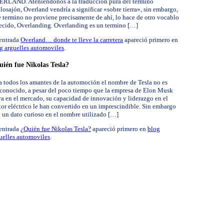
RLAND. Ateniéndonos a la traducción pura del termino
losajón, Overland vendría a significar «sobre tierra», sin embargo,
e termino no proviene precisamente de ahí, lo hace de otro vocablo
ecido, Overlanding. Overlanding es un termino […]
entrada
Overland… donde te lleve la carretera
apareció primero en
g arguelles automoviles
.
ién fue Nikolas Tesla?
a todos los amantes de la automoción el nombre de Tesla no es
conocido, a pesar del poco tiempo que la empresa de Elon Musk
va en el mercado, su capacidad de innovación y liderazgo en el
tor eléctrico le han convertido en un imprescindible. Sin embargo
 un dato curioso en el nombre utilizado […]
entrada
¿Quién fue Nikolas Tesla?
apareció primero en
blog
uelles automoviles
.