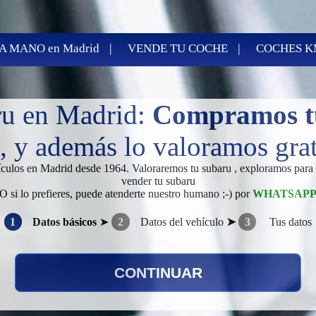
|
|
 MANO en Madrid
VENDE TU COCHE
COCHES K
ru en Madrid:
Compramos t
 y además lo valoramos grati
hículos en Madrid desde 1964. Valoraremos tu subaru , exploramos para 
vender tu subaru
O si lo prefieres, puede atenderte nuestro humano ;-) por
WHATSAP
1
Datos básicos
➤
2
Datos del vehículo
➤
3
Tus datos