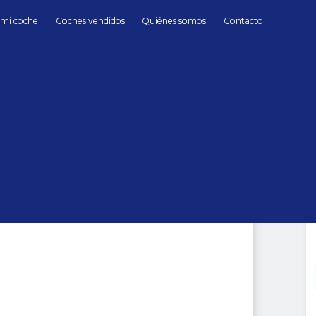
 mi coche
Coches vendidos
Quiénes somos
Contacto
Gasolina
Ferrari
F430