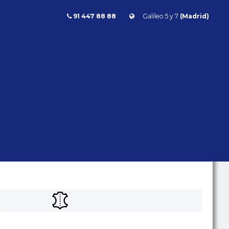
91 447 88 88
Galileo 5 y 7
(Madrid)
Ferrari F 430 F1 490cv NACIONAL
F 430 F1 490CV NACIONAL
Ferrari
F430
- | - kms | Gasolina |
Automático | 490 CV