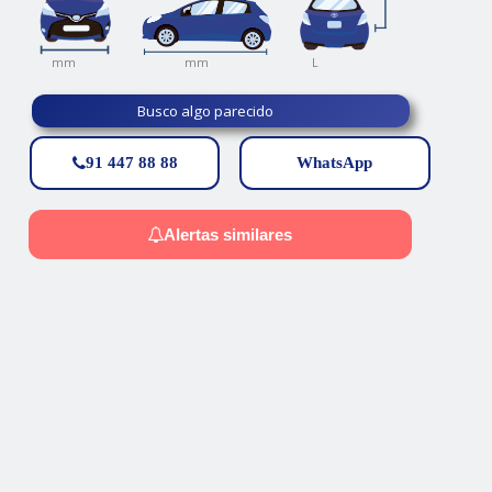
L
mm
mm
Busco algo parecido
91 447 88 88
WhatsApp
Alertas similares