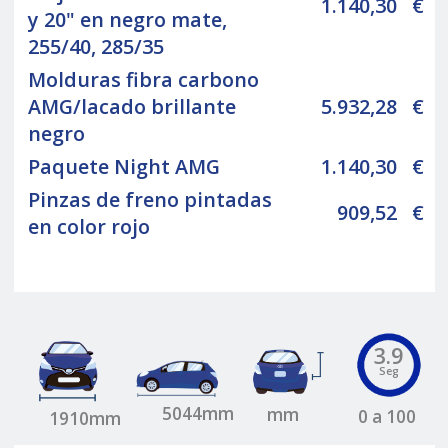
1.140,30
€
y 20" en negro mate,
255/40, 285/35
Molduras fibra carbono
AMG/lacado brillante
5.932,28
€
negro
Paquete Night AMG
1.140,30
€
Pinzas de freno pintadas
909,52
€
en color rojo
3.9
Seg
5044mm
mm
0 a 100
1910mm