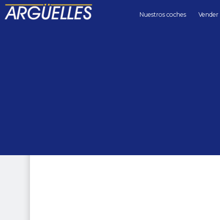
Nuestros coches
Vender
Coches de segunda mano
berlinas
Mercedes Benz S 500e L Maybach Designo 442cv Híbrido en