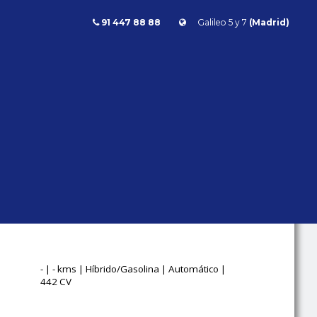
91 447 88 88
Galileo 5 y 7
(Madrid)
Clase S
S 500E L
MAYBACH
DESIGNO 442CV
HíBRIDO
Mercedes Benz
Clase S
ENCHUFABLE
- | - kms | Híbrido/Gasolina | Automático |
442 CV