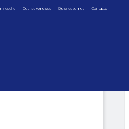
 mi coche
Coches vendidos
Quiénes somos
Contacto
Híbrido/Gasolina
Mercedes Benz
chufable