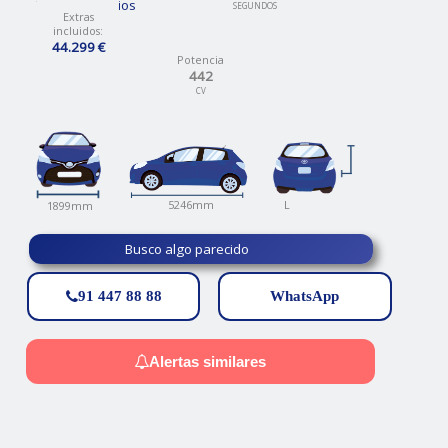
Talleres propios
SEGUNDOS
Extras
incluidos:
44.299 €
Potencia
442
CV
L
5246mm
1899mm
Busco algo parecido
91 447 88 88
WhatsApp
Alertas similares