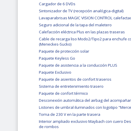
Cargador de 6 DVDs
Sintonizador de TV (recepción analógica-digital)
Lavaparabrisas MAGIC VISION CONTROL calefacta
Seguro adicional de la tapa del maletero
Calefacción eléctrica Plus en las plazas traseras
Cable de recarga liso Modo2/Tipo2 para enchufe 
(Meneckes-Sucko)
Paquete de protección solar
Paquete Keyless Go
Paquete de asistencia a la conducción PLUS
Paquete Exclusivo
Paquete de asientos de confort traseros
Sistema de entretenimiento trasero
Paquete de confort térmico
Desconexión automática del airbag del acompaña
Listones de umbral iluminados con logotipo "Merc
Toma de 230 V en la parte trasera
Interior ampliado exclusivo Maybach con cuero De
de rombos