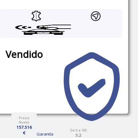
Vendido
|
Precio
Nuevo
157.516
De 0 a 100
€
12 Meses de Garantía
5.2