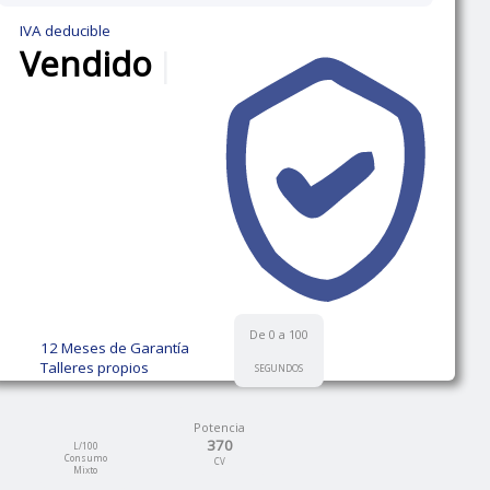
IVA deducible
Vendido
|
De 0 a 100
12 Meses de Garantía
Talleres propios
SEGUNDOS
Potencia
370
L/100
Consumo
CV
Mixto