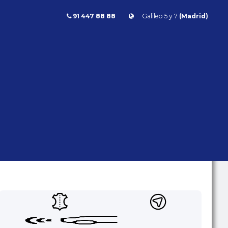
91 447 88 88
Galileo 5 y 7
(Madrid)
911
Porsche 911 Carrera Cabrio PDK 370cv
911 CARRERA CABRIO PDK
370CV
Porsche
911
- | - kms | Gasolina | Automático | 370 CV