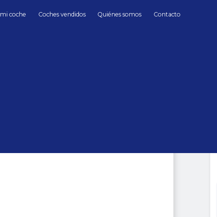
 mi coche
Coches vendidos
Quiénes somos
Contacto
ables
Gasolina
Porsche