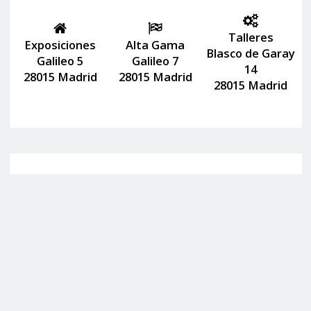
Talleres
Exposiciones
Alta Gama
Blasco de Garay
Galileo 5
Galileo 7
14
28015 Madrid
28015 Madrid
28015 Madrid
Lunes a viernes de 09:30 a 20:30
Sábados de 10:00 a 14:00