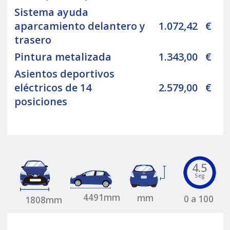
Sistema ayuda
aparcamiento delantero y
1.072,42
€
trasero
Pintura metalizada
1.343,00
€
Asientos deportivos
eléctricos de 14
2.579,00
€
posiciones
4.5
Seg
4491mm
mm
0 a 100
1808mm