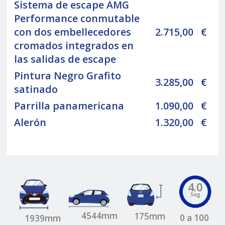
Sistema de escape AMG
Performance conmutable
con dos embellecedores
2.715,00
€
cromados integrados en
las salidas de escape
Pintura Negro Grafito
3.285,00
€
satinado
Parrilla panamericana
1.090,00
€
Alerón
1.320,00
€
4.0
Seg
4544mm
175mm
0 a 100
1939mm