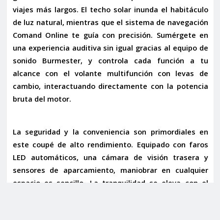
viajes más largos. El
techo solar
inunda el habitáculo
de luz natural, mientras que el
sistema de navegación
Comand Online
te guía con precisión. Sumérgete en
una experiencia auditiva sin igual gracias al
equipo de
sonido Burmester
, y controla cada función a tu
alcance con el
volante multifunción con levas de
cambio
, interactuando directamente con la potencia
bruta del motor.
La seguridad y la conveniencia son primordiales en
este coupé de alto rendimiento. Equipado con
faros
LED automáticos
, una
cámara de visión trasera
y
sensores de aparcamiento
, maniobrar en cualquier
espacio es sencillo. La tranquilidad se eleva con el
sistema de alerta de vehículos en ángulo muerto
y la
alerta de salida involuntaria de carril
, mientras que el