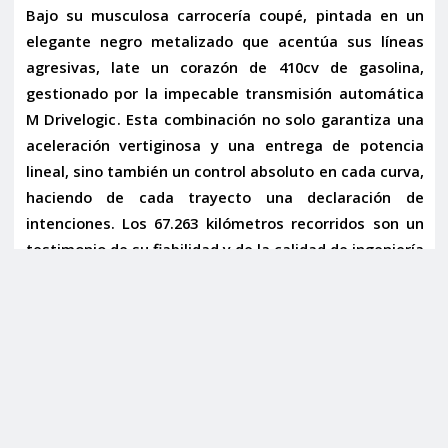
Bajo su musculosa carrocería coupé, pintada en un
elegante
negro metalizado
que acentúa sus líneas
agresivas, late un corazón de 410cv de gasolina,
gestionado por la impecable transmisión automática
M Drivelogic
. Esta combinación no solo garantiza una
aceleración vertiginosa y una entrega de potencia
lineal, sino también un control absoluto en cada curva,
haciendo de cada trayecto una declaración de
intenciones. Los 67.263 kilómetros recorridos son un
testimonio de su fiabilidad y de la calidad de ingeniería
alemana, habiendo sido cuidado para mantener su
rendimiento óptimo.
Pero el M2 Competition no es solo potencia bruta. Su
interior es un santuario de confort y tecnología
diseñado para el conductor. Los
asientos regulables
en anchura y con soporte lumbar
, además de ser