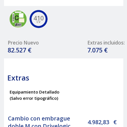
410
CV
Precio Nuevo
Extras incluidos:
82.527 €
7.075 €
Extras
Equipamiento Detallado
(Salvo error tipográfico)
Cambio con embrague
4.982,83
€
doble M con Drivelogic