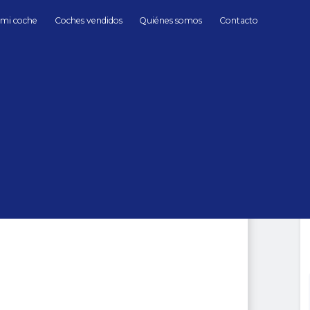
 mi coche
Coches vendidos
Quiénes somos
Contacto
Híbrido/Gasolina
Porsche