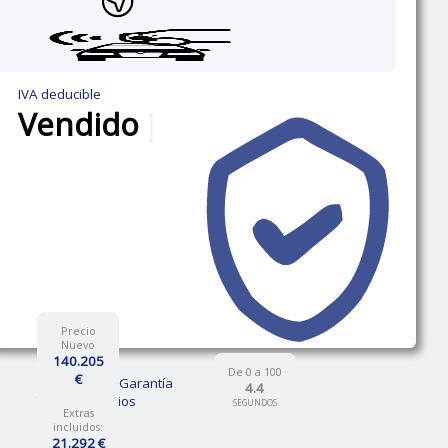
IVA deducible
Vendido
|
Precio
Nuevo
140.205
De 0 a 100
€
12 Meses de Garantía
4.4
Talleres propios
SEGUNDOS
Extras
incluidos:
21.292 €