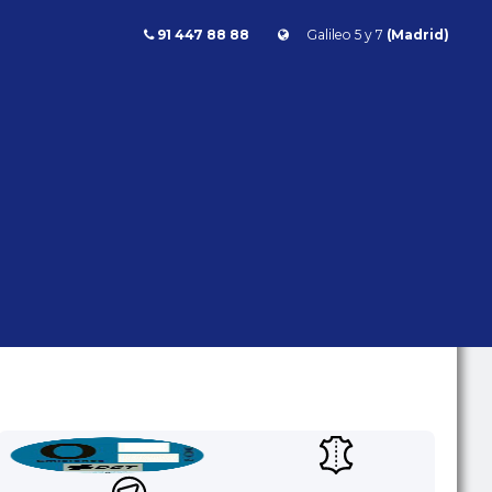
91 447 88 88
Galileo 5 y 7
(Madrid)
Panamera
Porsche Panamera 4 E Hybrid 462cv
PANAMERA 4 E
HYBRID 462CV
Porsche
Panamera
- | - kms | Híbrido/Gasolina | Automático |
462 CV