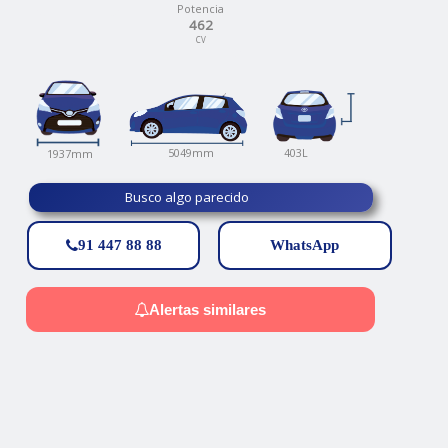
Potencia
462
CV
403L
5049mm
1937mm
Busco algo parecido
91 447 88 88
WhatsApp
Alertas similares