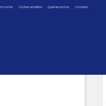
 mi coche
Coches vendidos
Quiénes somos
Contacto
Gasolina
Mercedes Benz