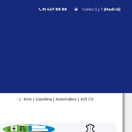
91 447 88 88
Galileo 5 y 7
(Madrid)
Clase E
E 53 AMG
PREMIUM PLUS
4MATIC+ 435CV
Mercedes Benz
Clase E
- | - kms | Gasolina | Automático | 435 CV