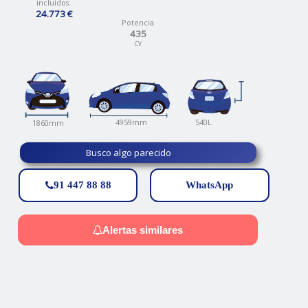
incluidos:
24.773 €
Potencia
435
CV
540L
4959mm
1860mm
Busco algo parecido
91 447 88 88
WhatsApp
Alertas similares