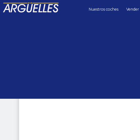
Nuestros coches
Vender
Coches de segunda mano
berlinas
Mercedes Benz E 53 AMG Premium Plus 4Matic+ 435cv