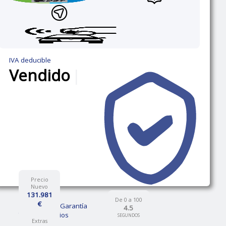
IVA deducible
Vendido
|
Precio
Nuevo
131.981
De 0 a 100
€
12 Meses de Garantía
4.5
Talleres propios
SEGUNDOS
Extras